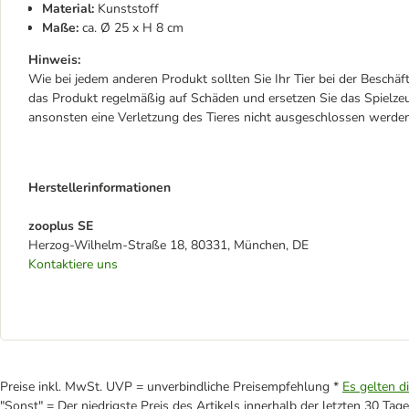
Material:
Kunststoff
Maße:
ca. Ø 25 x H 8 cm
Hinweis:
Wie bei jedem anderen Produkt sollten Sie Ihr Tier bei der Beschäf
das Produkt regelmäßig auf Schäden und ersetzen Sie das Spielzeu
ansonsten eine Verletzung des Tieres nicht ausgeschlossen werde
Herstellerinformationen
zooplus SE
Herzog-Wilhelm-Straße 18, 80331, München, DE
Kontaktiere uns
Preise inkl. MwSt. UVP = unverbindliche Preisempfehlung *
Es gelten d
"Sonst" = Der niedrigste Preis des Artikels innerhalb der letzten 30 Tage