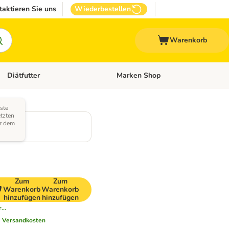
taktieren Sie uns
Wiederbestellen
Warenkorb
Diätfutter
Marken Shop
Zubehör
Kategorie-Menü öffnen: Andere Haustiere
Kategorie-Menü öffnen: Diätfutter
gste
etzten
m
r dem
Zum
Zum
Warenkorb
Warenkorb
hinzufügen
hinzufügen
...
.
Versandkosten