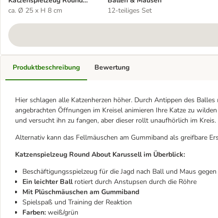
Katzenspielzeug Round
Bällen & Mäusen
About Karussell
ca. Ø 25 x H 8 cm
12-teiliges Set
Produktbeschreibung
Bewertung
Hier schlagen alle Katzenherzen höher. Durch Antippen des Balles m
angebrachten Öffnungen im Kreisel animieren Ihre Katze zu wilden
und versucht ihn zu fangen, aber dieser rollt unaufhörlich im Kreis.
Alternativ kann das Fellmäuschen am Gummiband als greifbare Ers
Katzenspielzeug Round About Karussell im Überblick:
Beschäftigungsspielzeug für die Jagd nach Ball und Maus gegen
Ein leichter Ball
rotiert durch Anstupsen durch die Röhre
Mit Plüschmäuschen am Gummiband
Spielspaß und Training der Reaktion
Farben:
weiß/grün