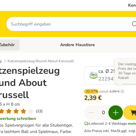
Kon
Suchen
Zubehör
Andere Haustiere
en: Hundefutter und Zubehör
Kategorie-Menü öffnen: Katzenfutter und 
g
Katzenspielzeug Round About Karussell
Der niedri
tzenspielzeug
Preis der l
ca. Ø 25 x H 8 c
30 Tage vo
Rabatt
222947.1
und About
russell
-20.07%
sonst
2,99 €
2,39 €
25 x H 8 cm
(
22
)
wertung schreiben
Lieferzeit 2-4 Werktage
mehr
s Spielvergnügen für alle Stubentiger,
Alle Preise inkl. MwSt.
ggf. zzgl
ra leichtem Ball und Spielmaus, Farbe: