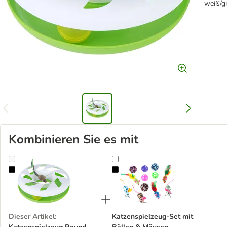
weiß/g
Kombinieren Sie es mit
Katzenspielzeug Round About Karussell
Katzenspielzeug-Set mit Bällen &
Dieser Artikel
:
Katzenspielzeug-Set mit