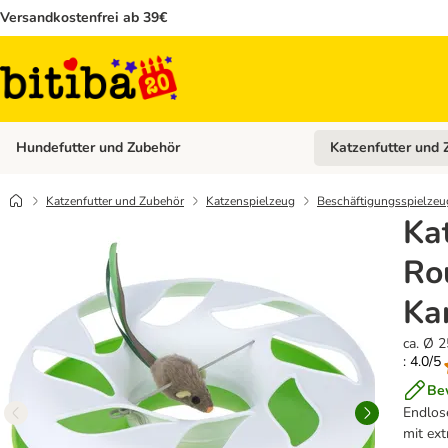
Versandkostenfrei ab 39€
Hundefutter und Zubehör
Katzenfutter und 
Kategorie-Menü öffn
Katzenfutter und Zubehör
Katzenspielzeug
Beschäftigungsspielzeu
Ka
Ro
Ka
ca. Ø 
: 4.0/5
Be
Endlose
mit ext