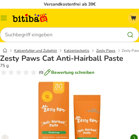
Versandkostenfrei ab 39€
Menü
Suchen
Katzenfutter und Zubehör
Katzenleckerlis
Zesty Paws
Zesty Paws
Zesty Paws Cat Anti-Hairball Paste
75 g
Bewertung schreiben
(
0
)