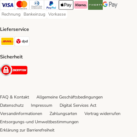
Visa Payment Method
Mastercard Payment Method
Diners Club Payment Method
PayPal Payment Method
Apple Pay Payment Method
Klarna Payment Method
Riverty Payment Method
Google Pay Paym
Rechnung
Bankeinzug
Vorkasse
Rechnung Payment Method
Bankeinzug Payment Method
Vorkasse Payment Method
Lieferservice
DHL Shipping Method
DPD Shipping Method
Sicherheit
Security
FAQ & Kontakt
Allgemeine Geschäftsbedingungen
Datenschutz
Impressum
Digital Services Act
Versandinformationen
Zahlungsarten
Vertrag widerrufen
Entsorgungs-und Umweltbestimmungen
Erklärung zur Barrierefreiheit