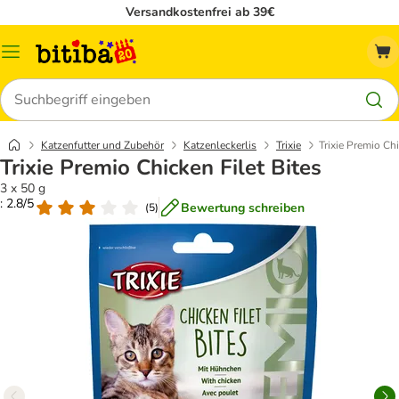
Versandkostenfrei ab 39€
Menü
Suchen
Katzenfutter und Zubehör
Katzenleckerlis
Trixie
Trixie Premio Chi
Trixie Premio Chicken Filet Bites
3 x 50 g
: 2.8/5
Bewertung schreiben
(
5
)