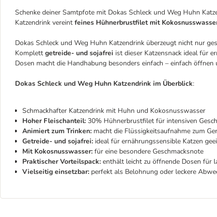
Schenke deiner Samtpfote mit Dokas Schleck und Weg Huhn Katzen
Katzendrink vereint
feines Hühnerbrustfilet mit Kokosnusswasse
Dokas Schleck und Weg Huhn Katzendrink überzeugt nicht nur gesc
Komplett
getreide- und sojafrei
ist dieser Katzensnack ideal für 
Dosen macht die Handhabung besonders einfach – einfach öffnen un
Dokas Schleck und Weg Huhn Katzendrink im Überblick
:
Schmackhafter Katzendrink mit Huhn und Kokosnusswasser
Hoher Fleischanteil:
30% Hühnerbrustfilet für intensiven Gesc
Animiert zum Trinken:
macht die Flüssigkeitsaufnahme zum Ge
Getreide- und sojafrei:
ideal für ernährungssensible Katzen gee
Mit Kokosnusswasser:
für eine besondere Geschmacksnote
Praktischer Vorteilspack:
enthält leicht zu öffnende Dosen für
Vielseitig einsetzbar:
perfekt als Belohnung oder leckere Abw