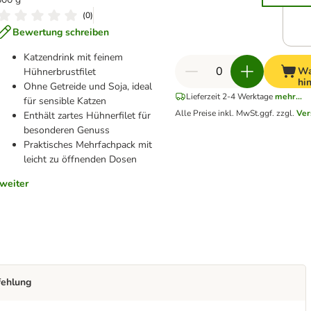
(
0
)
Bewertung schreiben
Katzendrink mit feinem
Wa
Hühnerbrustfilet
hi
Ohne Getreide und Soja, ideal
Lieferzeit 2-4 Werktage
mehr...
für sensible Katzen
Alle Preise inkl. MwSt.
ggf. zzgl.
Ver
Enthält zartes Hühnerfilet für
besonderen Genuss
Praktisches Mehrfachpack mit
leicht zu öffnenden Dosen
weiter
fehlung