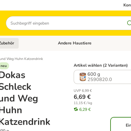
Kon
Suchen
Zubehör
Andere Haustiere
en: Hundefutter und Zubehör
Kategorie-Menü öffnen: Katzenfutter und 
 und Weg Huhn Katzendrink
Artikel wählen (2 Varianten)
neu
Dokas
600 g
2590820.0
Schleck
UVP 6,99 €
und Weg
6,69 €
11,15 € / kg
Huhn
6,29 €
Katzendrink
Ei
600 g