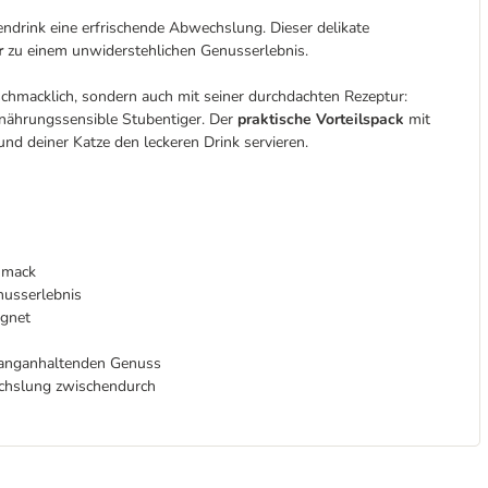
drink eine erfrischende Abwechslung. Dieser delikate
r
zu einem unwiderstehlichen Genusserlebnis.
hmacklich, sondern auch mit seiner durchdachten Rezeptur:
ernährungssensible Stubentiger. Der
praktische Vorteilspack
mit
d deiner Katze den leckeren Drink servieren.
hmack
nusserlebnis
ignet
 langanhaltenden Genuss
echslung zwischendurch