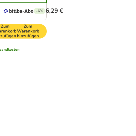
6,29 €
-6%
Zum
Zum
renkorb
Warenkorb
nzufügen
hinzufügen
sandkosten