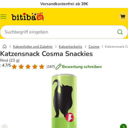
Versandkostenfrei ab 39€
Menü
Suchen
Katzenfutter und Zubehör
Katzenleckerlis
Cosma
Katzensnack C
Katzensnack Cosma Snackies
Rind (23 g)
: 4.7/5
Bewertung schreiben
(
167
)