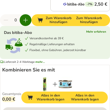
2,50 €
-7%
Zum Warenkorb
Zum Warenkorb
hinzufügen
hinzufügen
Mehr erfahren
Das bitiba-Abo
Versandkostenfrei ab 39 €
Regelmäßige Lieferungen erhalten
Flexibel, ohne Gebühren, jederzeit kündbar
Lieferzeit 2-4 Werktage
mehr...
Kombinieren Sie es mit
Gesamtpreis
Alles in den
Alles in den
0,00 €
Warenkorb legen
Warenkorb legen