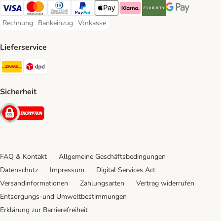
Visa Payment Method
Mastercard Payment Method
Diners Club Payment Method
PayPal Payment Method
Apple Pay Payment Method
Klarna Payment Method
Riverty Payment Method
Google Pay Paym
Rechnung
Bankeinzug
Vorkasse
Rechnung Payment Method
Bankeinzug Payment Method
Vorkasse Payment Method
Lieferservice
DHL Shipping Method
DPD Shipping Method
Sicherheit
Security
FAQ & Kontakt
Allgemeine Geschäftsbedingungen
Datenschutz
Impressum
Digital Services Act
Versandinformationen
Zahlungsarten
Vertrag widerrufen
Entsorgungs-und Umweltbestimmungen
Erklärung zur Barrierefreiheit