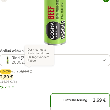
Der niedrigste
Artikel wählen (7 Varianten)
Preis der letzten
30 Tage vor dem
Rind (23 g)
Rabatt
208023.4
-10.03%
sonst
2,99 €
2,69 €
116,96 € / kg
2,50 €
2,69 €
Einzellieferung