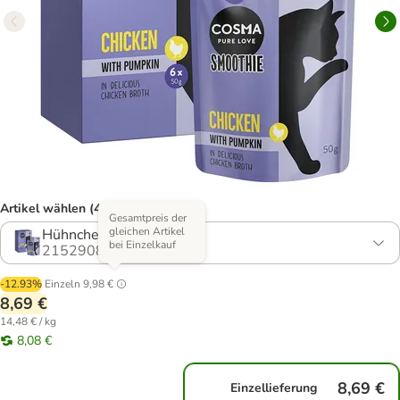
Artikel wählen (4 Varianten)
Gesamtpreis der
gleichen Artikel
Hühnchen mit Kürbis
bei Einzelkauf
2152908.0
-12.93%
Einzeln
9,98 €
8,69 €
14,48 € / kg
8,08 €
8,69 €
Einzellieferung