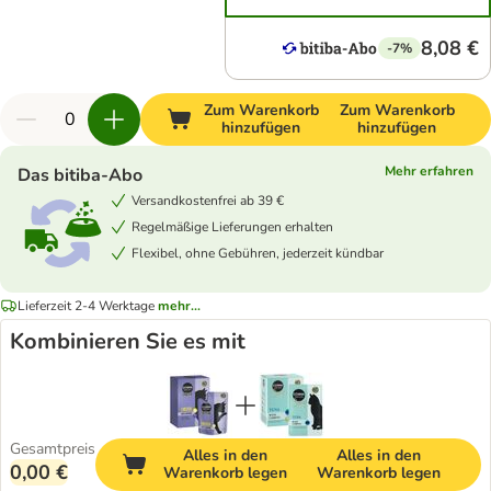
8,08 €
-7%
Zum Warenkorb
Zum Warenkorb
hinzufügen
hinzufügen
Mehr erfahren
Das bitiba-Abo
Versandkostenfrei ab 39 €
Regelmäßige Lieferungen erhalten
Flexibel, ohne Gebühren, jederzeit kündbar
Lieferzeit 2-4 Werktage
mehr...
Kombinieren Sie es mit
Gesamtpreis
Alles in den
Alles in den
0,00 €
Warenkorb legen
Warenkorb legen