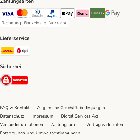
Zahlungsarten
Visa Payment Method
Mastercard Payment Method
Diners Club Payment Method
PayPal Payment Method
Apple Pay Payment Method
Klarna Payment Method
Riverty Payment Method
Google Pay Paym
Rechnung
Bankeinzug
Vorkasse
Rechnung Payment Method
Bankeinzug Payment Method
Vorkasse Payment Method
Lieferservice
DHL Shipping Method
DPD Shipping Method
Sicherheit
Security
FAQ & Kontakt
Allgemeine Geschäftsbedingungen
Datenschutz
Impressum
Digital Services Act
Versandinformationen
Zahlungsarten
Vertrag widerrufen
Entsorgungs-und Umweltbestimmungen