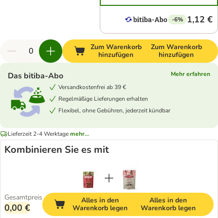
1,12 €
-6%
Zum Warenkorb
Zum Warenkorb
hinzufügen
hinzufügen
Mehr erfahren
Das bitiba-Abo
Versandkostenfrei ab 39 €
Regelmäßige Lieferungen erhalten
Flexibel, ohne Gebühren, jederzeit kündbar
Lieferzeit 2-4 Werktage
mehr...
Kombinieren Sie es mit
Gesamtpreis
Alles in den
Alles in den
0,00 €
Warenkorb legen
Warenkorb legen