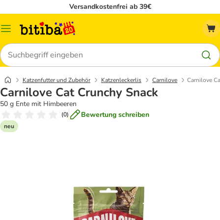
Versandkostenfrei ab 39€
Menü
Suchen
Katzenfutter und Zubehör
Katzenleckerlis
Carnilove
Carnilove C
Carnilove Cat Crunchy Snack
50 g Ente mit Himbeeren
Bewertung schreiben
(
0
)
neu