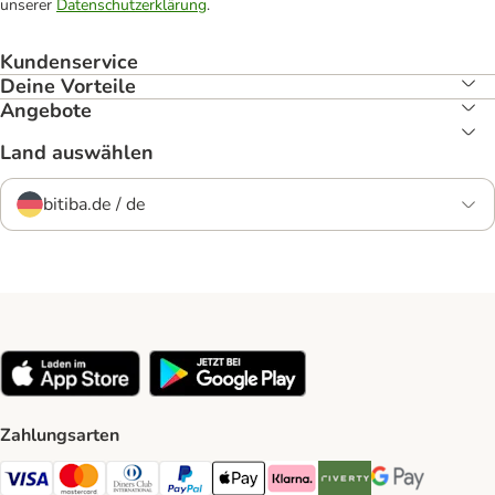
unserer
Datenschutzerklärung
.
Kundenservice
Deine Vorteile
Angebote
Land auswählen
bitiba.de / de
Zahlungsarten
Visa Payment Method
Mastercard Payment Method
Diners Club Payment Method
PayPal Payment Method
Apple Pay Payment Method
Klarna Payment Method
Riverty Payment Method
Google Pay Paym