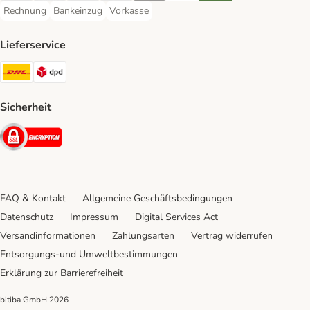
Rechnung
Bankeinzug
Vorkasse
Rechnung Payment Method
Bankeinzug Payment Method
Vorkasse Payment Method
Lieferservice
DHL Shipping Method
DPD Shipping Method
Sicherheit
Security
FAQ & Kontakt
Allgemeine Geschäftsbedingungen
Datenschutz
Impressum
Digital Services Act
Versandinformationen
Zahlungsarten
Vertrag widerrufen
Entsorgungs-und Umweltbestimmungen
Erklärung zur Barrierefreiheit
bitiba GmbH
2026