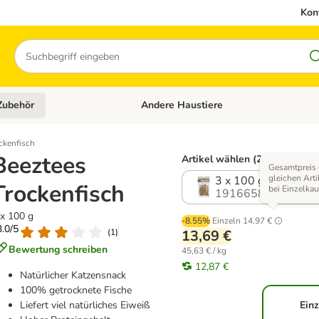
Kon
Suchen
Zubehör
Andere Haustiere
en: Hundefutter und Zubehör
Kategorie-Menü öffnen: Katzenfutter und 
ckenfisch
Beeztees
Artikel wählen (2 Varianten)
Gesamtpreis 
gleichen Arti
3 x 100 g
Trockenfisch
bei Einzelkau
1916658.1
 x 100 g
-8.55%
Einzeln
14,97 €
3.0/5
(
1
)
13,69 €
Bewertung schreiben
45,63 € / kg
12,87 €
Natürlicher Katzensnack
100% getrocknete Fische
Liefert viel natürliches Eiweiß
Einz