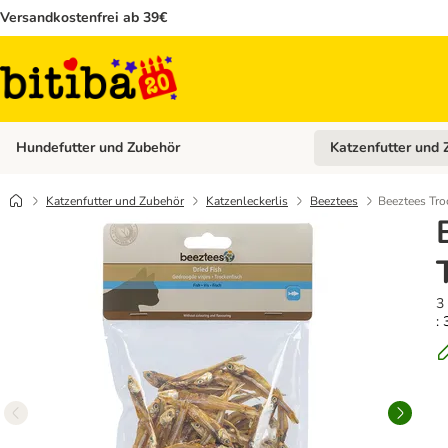
Versandkostenfrei ab 39€
Hundefutter und Zubehör
Katzenfutter und 
Kategorie-Menü öffn
Katzenfutter und Zubehör
Katzenleckerlis
Beeztees
Beeztees Tro
3
: 