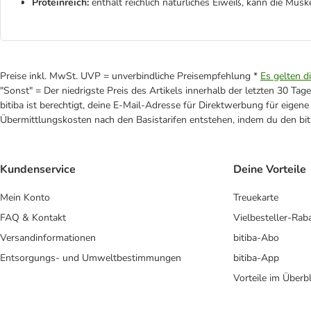
Proteinreich:
enthält reichlich natürliches Eiweiß, kann die Musk
Preise inkl. MwSt. UVP = unverbindliche Preisempfehlung *
Es gelten d
"Sonst" = Der niedrigste Preis des Artikels innerhalb der letzten 30 Tage
bitiba ist berechtigt, deine E-Mail-Adresse für Direktwerbung für eige
Übermittlungskosten nach den Basistarifen entstehen, indem du den biti
Kundenservice
Deine Vorteile
Mein Konto
Treuekarte
FAQ & Kontakt
Vielbesteller-Rab
Versandinformationen
bitiba-Abo
Entsorgungs- und Umweltbestimmungen
bitiba-App
Vorteile im Überbl