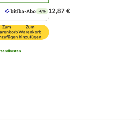
12,87 €
-6%
Zum
Zum
arenkorb
Warenkorb
nzufügen
hinzufügen
rsandkosten