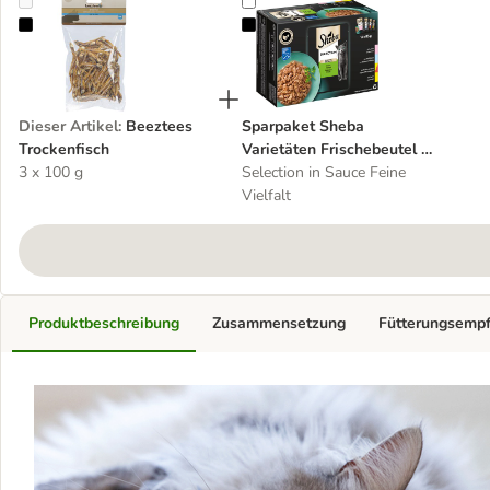
Beeztees Trockenfisch
Sparpaket Sheba Varietäten Frisch
Dieser Artikel
:
Beeztees
Sparpaket Sheba
Trockenfisch
Varietäten Frischebeutel 96
3 x 100 g
x 85 g
Selection in Sauce Feine
Vielfalt
Produktbeschreibung
Zusammensetzung
Fütterungsemp