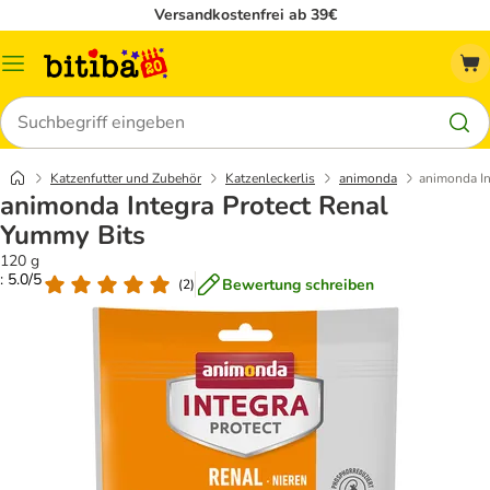
Versandkostenfrei ab 39€
Menü
Suchen
Katzenfutter und Zubehör
Katzenleckerlis
animonda
animonda In
animonda Integra Protect Renal
Yummy Bits
120 g
: 5.0/5
Bewertung schreiben
(
2
)