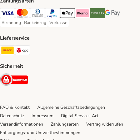
Zahlungsarten
Visa Payment Method
Mastercard Payment Method
Diners Club Payment Method
PayPal Payment Method
Apple Pay Payment Method
Klarna Payment Method
Riverty Payment Method
Google Pay Paym
Rechnung
Bankeinzug
Vorkasse
Rechnung Payment Method
Bankeinzug Payment Method
Vorkasse Payment Method
Lieferservice
DHL Shipping Method
DPD Shipping Method
Sicherheit
Security
FAQ & Kontakt
Allgemeine Geschäftsbedingungen
Datenschutz
Impressum
Digital Services Act
Versandinformationen
Zahlungsarten
Vertrag widerrufen
Entsorgungs-und Umweltbestimmungen