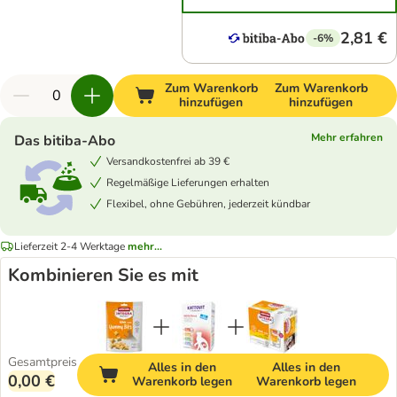
2,81 €
-6%
Zum Warenkorb
Zum Warenkorb
hinzufügen
hinzufügen
Mehr erfahren
Das bitiba-Abo
Versandkostenfrei ab 39 €
Regelmäßige Lieferungen erhalten
Flexibel, ohne Gebühren, jederzeit kündbar
Lieferzeit 2-4 Werktage
mehr...
Kombinieren Sie es mit
Gesamtpreis
Alles in den
Alles in den
0,00 €
Warenkorb legen
Warenkorb legen