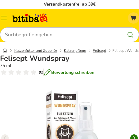
Versandkostenfrei ab 39€
Menü
Suchen
Katzenfutter und Zubehör
Katzenpflege
Felisept
Felisept Wunds
Felisept Wundspray
75 ml
Bewertung schreiben
(
0
)