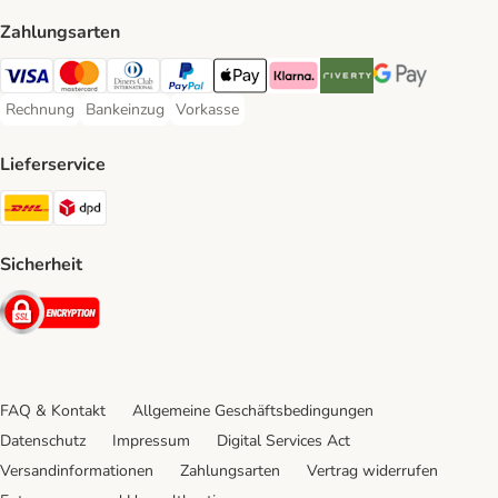
Zahlungsarten
Visa Payment Method
Mastercard Payment Method
Diners Club Payment Method
PayPal Payment Method
Apple Pay Payment Method
Klarna Payment Method
Riverty Payment Method
Google Pay Paym
Rechnung
Bankeinzug
Vorkasse
Rechnung Payment Method
Bankeinzug Payment Method
Vorkasse Payment Method
Lieferservice
DHL Shipping Method
DPD Shipping Method
Sicherheit
Security
FAQ & Kontakt
Allgemeine Geschäftsbedingungen
Datenschutz
Impressum
Digital Services Act
Versandinformationen
Zahlungsarten
Vertrag widerrufen