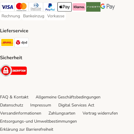
Visa Payment Method
Mastercard Payment Method
Diners Club Payment Method
PayPal Payment Method
Apple Pay Payment Method
Klarna Payment Method
Riverty Payment Method
Google Pay Paym
Rechnung
Bankeinzug
Vorkasse
Rechnung Payment Method
Bankeinzug Payment Method
Vorkasse Payment Method
Lieferservice
DHL Shipping Method
DPD Shipping Method
Sicherheit
Security
FAQ & Kontakt
Allgemeine Geschäftsbedingungen
Datenschutz
Impressum
Digital Services Act
Versandinformationen
Zahlungsarten
Vertrag widerrufen
Entsorgungs-und Umweltbestimmungen
Erklärung zur Barrierefreiheit