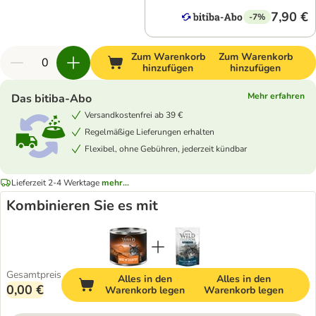
7,90 €
-7%
Zum Warenkorb
Zum Warenkorb
hinzufügen
hinzufügen
Mehr erfahren
Das bitiba-Abo
Versandkostenfrei ab 39 €
Regelmäßige Lieferungen erhalten
Flexibel, ohne Gebühren, jederzeit kündbar
Lieferzeit 2-4 Werktage
mehr...
Kombinieren Sie es mit
Gesamtpreis
Alles in den
Alles in den
0,00 €
Warenkorb legen
Warenkorb legen