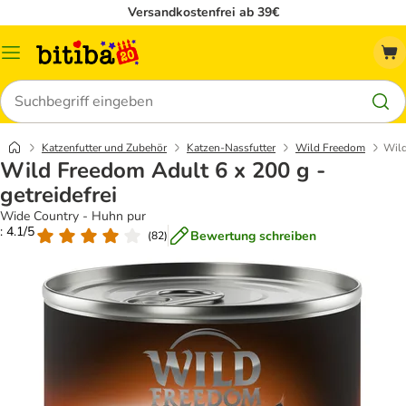
Versandkostenfrei ab 39€
Menü
Suchen
Katzenfutter und Zubehör
Katzen-Nassfutter
Wild Freedom
Wild
Wild Freedom Adult 6 x 200 g -
getreidefrei
Wide Country - Huhn pur
: 4.1/5
Bewertung schreiben
(
82
)