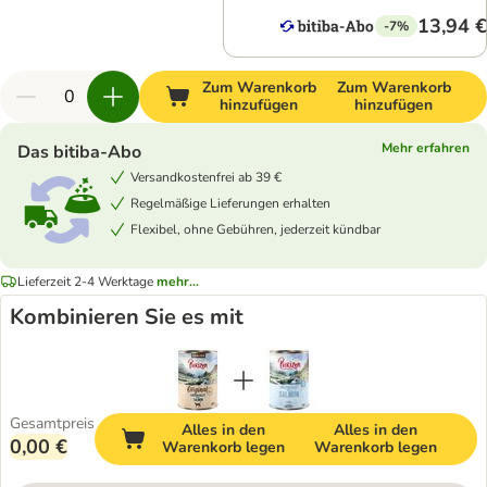
13,94 €
-7%
Zum Warenkorb
Zum Warenkorb
hinzufügen
hinzufügen
Mehr erfahren
Das bitiba-Abo
Versandkostenfrei ab 39 €
Regelmäßige Lieferungen erhalten
Flexibel, ohne Gebühren, jederzeit kündbar
Lieferzeit 2-4 Werktage
mehr...
Kombinieren Sie es mit
Gesamtpreis
Alles in den
Alles in den
0,00 €
Warenkorb legen
Warenkorb legen