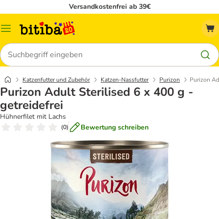
Versandkostenfrei ab 39€
Menü
Suchen
Katzenfutter und Zubehör
Katzen-Nassfutter
Purizon
Purizon Adu
Purizon Adult Sterilised 6 x 400 g -
getreidefrei
Hühnerfilet mit Lachs
Bewertung schreiben
(
0
)