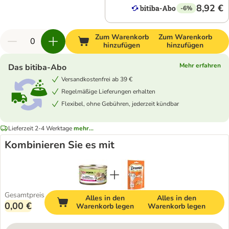
8,92 €
-6%
Zum Warenkorb
Zum Warenkorb
hinzufügen
hinzufügen
Mehr erfahren
Das bitiba-Abo
Versandkostenfrei ab 39 €
Regelmäßige Lieferungen erhalten
Flexibel, ohne Gebühren, jederzeit kündbar
Lieferzeit 2-4 Werktage
mehr...
Kombinieren Sie es mit
Gesamtpreis
Alles in den
Alles in den
0,00 €
Warenkorb legen
Warenkorb legen