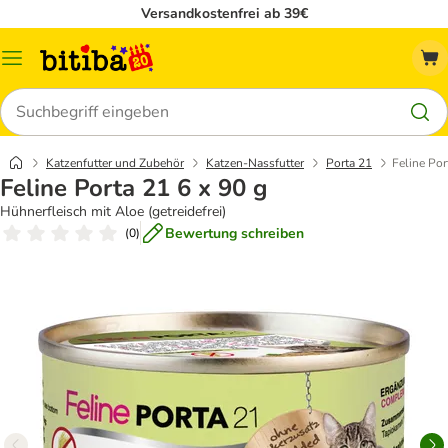
Versandkostenfrei ab 39€
Menü
Suchen
Katzenfutter und Zubehör
Katzen-Nassfutter
Porta 21
Feline Por
Feline Porta 21 6 x 90 g
Hühnerfleisch mit Aloe (getreidefrei)
Bewertung schreiben
(
0
)