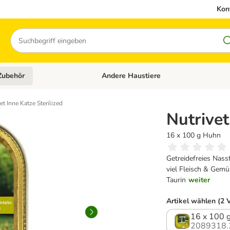
Kon
Suchen
Zubehör
Andere Haustiere
en: Hundefutter und Zubehör
Kategorie-Menü öffnen: Katzenfutter und 
et Inne Katze Sterilized
Nutrivet
16 x 100 g Huhn
Getreidefreies Nassf
viel Fleisch & Gemü
Taurin
weiter
Artikel wählen (2 
16 x 100 
2089318.