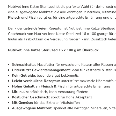
Nutrivet Inne Katze Sterilized ist die perfekte Wahl für deine kastri
eine ausgewogene Mahlzeit, die alle wichtigen Mineralien, Vitamin
Fleisch und Fisch
sorgt es für eine artgerechte Ernährung und un
Dank der
getreidefreien
Rezeptur ist Nutrivet Inne Katze Sterilize
Geschmack von Nutrivet Inne Katze Sterilized 16 x 100 gsorgt für 
Inulin als Präbiotikum die Verdauung fördern kann. Zusätzlich liefe
Nutrivet Inne Katze Sterilized 16 x 100 g im Überblick:
Schmackhaftes Nassfutter für erwachsene Katzen aller Rassen a
Unterstützt Gewichtsmanagement:
ideal für kastrierte & sterili
Kein Getreide:
besonders gut bekömmlich
Leicht verdauliche Rezeptur:
unterstützt maximale Nährstoffa
Hoher Gehalt an Fleisch & Fisch:
für artgerechte Ernährung
Mit Inulin:
präbiotisch, kann Verdauung fördern
Köstlicher Geschmack:
sorgt für hohe Akzeptanz
Mit Gemüse:
für das Extra an Vitalstoffen
Ausgewogene Mahlzeit:
spendet alle wichtigen Mineralien, Vita