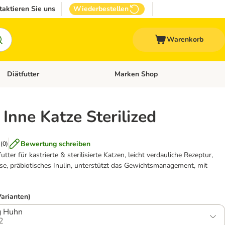
taktieren Sie uns
Wiederbestellen
Warenkorb
Diätfutter
Marken Shop
Zubehör
Kategorie-Menü öffnen: Andere Haustiere
Kategorie-Menü öffnen: Diätfutter
 Inne Katze Sterilized
Bewertung schreiben
(
0
)
utter für kastrierte & sterilisierte Katzen, leicht verdauliche Rezeptur,
se, präbiotisches Inulin, unterstützt das Gewichtsmanagement, mit
Varianten)
g Huhn
2