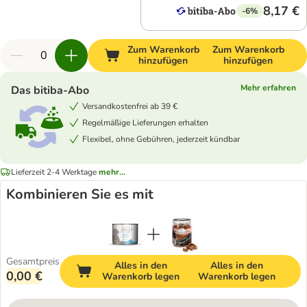
8,17 €
-6%
Zum Warenkorb
Zum Warenkorb
hinzufügen
hinzufügen
Mehr erfahren
Das bitiba-Abo
Versandkostenfrei ab 39 €
Regelmäßige Lieferungen erhalten
Flexibel, ohne Gebühren, jederzeit kündbar
Lieferzeit 2-4 Werktage
mehr...
Kombinieren Sie es mit
Gesamtpreis
Alles in den
Alles in den
0,00 €
Warenkorb legen
Warenkorb legen