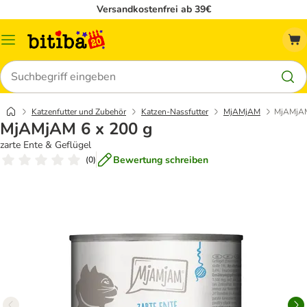
Versandkostenfrei ab 39€
Menü
Suchen
Katzenfutter und Zubehör
Katzen-Nassfutter
MjAMjAM
MjAMjAM
MjAMjAM 6 x 200 g
zarte Ente & Geflügel
Bewertung schreiben
(
0
)