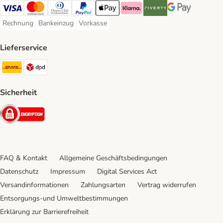
Visa Payment Method
Mastercard Payment Method
Diners Club Payment Method
PayPal Payment Method
Apple Pay Payment Method
Klarna Payment Method
Riverty Payment Method
Google Pay Paym
Rechnung
Bankeinzug
Vorkasse
Rechnung Payment Method
Bankeinzug Payment Method
Vorkasse Payment Method
Lieferservice
DHL Shipping Method
DPD Shipping Method
Sicherheit
Security
FAQ & Kontakt
Allgemeine Geschäftsbedingungen
Datenschutz
Impressum
Digital Services Act
Versandinformationen
Zahlungsarten
Vertrag widerrufen
Entsorgungs-und Umweltbestimmungen
Erklärung zur Barrierefreiheit