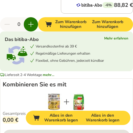
88,82 €
-6%
Zum Warenkorb
Zum Warenkorb
hinzufügen
hinzufügen
Mehr erfahren
Das bitiba-Abo
Versandkostenfrei ab 39 €
Regelmäßige Lieferungen erhalten
Flexibel, ohne Gebühren, jederzeit kündbar
Lieferzeit 2-4 Werktage
mehr...
Kombinieren Sie es mit
Gesamtpreis
Alles in den
Alles in den
0,00 €
Warenkorb legen
Warenkorb legen