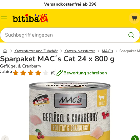
Versandkostenfrei ab 39€
Menü
Suchen
Katzenfutter und Zubehör
Katzen-Nassfutter
MAC's
Sparpaket M
Sparpaket MAC´s Cat 24 x 800 g
Geflügel & Cranberry
: 3.8/5
Bewertung schreiben
(
9
)