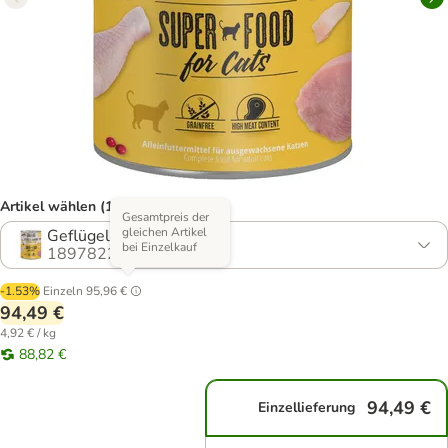
Artikel wählen (17 Varianten)
Gesamtpreis der
gleichen Artikel
Geflügel & Cranberry
bei Einzelkauf
1897822.5
-1.53%
Einzeln
95,96 €
94,49 €
4,92 € / kg
88,82 €
94,49 €
Einzellieferung