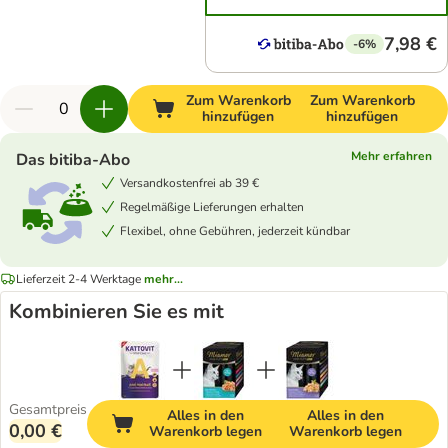
7,98 €
-6%
Zum Warenkorb
Zum Warenkorb
hinzufügen
hinzufügen
Mehr erfahren
Das bitiba-Abo
Versandkostenfrei ab 39 €
Regelmäßige Lieferungen erhalten
Flexibel, ohne Gebühren, jederzeit kündbar
Lieferzeit 2-4 Werktage
mehr...
Kombinieren Sie es mit
Gesamtpreis
Alles in den
Alles in den
0,00 €
Warenkorb legen
Warenkorb legen