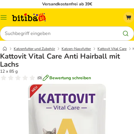
Versandkostenfrei ab 39€
Menü
Suchen
Katzenfutter und Zubehör
Katzen-Nassfutter
Kattovit Vital Care
Kattovit Vital Care Anti Hairball mit
Lachs
12 x 85 g
Bewertung schreiben
(
0
)