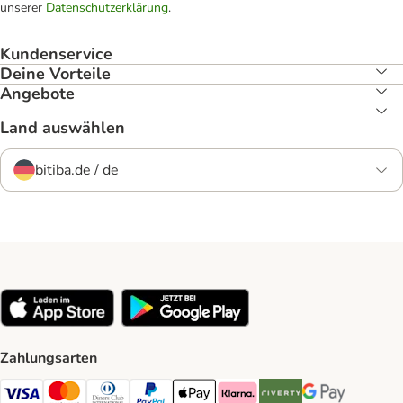
unserer
Datenschutzerklärung
.
Kundenservice
Deine Vorteile
Angebote
Land auswählen
bitiba.de / de
Zahlungsarten
Visa Payment Method
Mastercard Payment Method
Diners Club Payment Method
PayPal Payment Method
Apple Pay Payment Method
Klarna Payment Method
Riverty Payment Method
Google Pay Paym