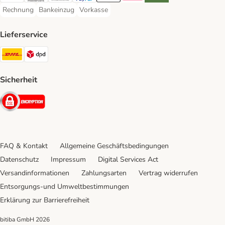
Rechnung
Bankeinzug
Vorkasse
Rechnung Payment Method
Bankeinzug Payment Method
Vorkasse Payment Method
Lieferservice
DHL Shipping Method
DPD Shipping Method
Sicherheit
Security
FAQ & Kontakt
Allgemeine Geschäftsbedingungen
Datenschutz
Impressum
Digital Services Act
Versandinformationen
Zahlungsarten
Vertrag widerrufen
Entsorgungs-und Umweltbestimmungen
Erklärung zur Barrierefreiheit
bitiba GmbH
2026