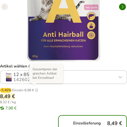
Artikel wählen (3 Varianten)
Gesamtpreis der
gleichen Artikel
12 x 85 g
bei Einzelkauf
1426026.0
-5.46%
Einzeln
8,98 €
8,49 €
8,32 € / kg
7,98 €
8,49 €
Einzellieferung