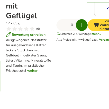
mit
Geflügel
Z
12 x 85 g
Ware
hinzu
(
0
)
Lieferzeit 2-4 Werktage
mehr...
Bewertung schreiben
Ausgewogenes Nassfutter
Alle Preise inkl. MwSt.
ggf. zzgl.
Versan
für ausgewachsene Katzen,
leckere Stückchen mit
Geflügel in delikater Sauce,
liefert Vitamine, Mineralstoffe
und Taurin, im praktischen
Frischebeutel
weiter