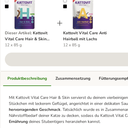
Kattovit Vital Care Hair & Skin Pouches mit Geflügel
Kattovit Vital Care Anti Hairball m
Dieser Artikel
:
Kattovit
Kattovit Vital Care Anti
Vital Care Hair & Skin
Hairball mit Lachs
Pouches mit Geflügel
12 x 85 g
12 x 85 g
Produktbeschreibung
Zusammensetzung
Fütterungsemp
Mit Kattovit Vital Care Hair & Skin servierst du deinem vierbeini
Stückchen mit leckerem Geflügel, angerichtet in einer delikaten Sa
hervorragenden Geschmack
. Tatsächlich wurde es in Zusammena
Nährstoffbedarf deiner Katze zu decken, sodass du Kattovit Vital 
Ernährung
deines Stubentigers heranziehen kannst.