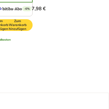
7,98 €
-6%
um
Zum
nkorb
Warenkorb
fügen
hinzufügen
dkosten