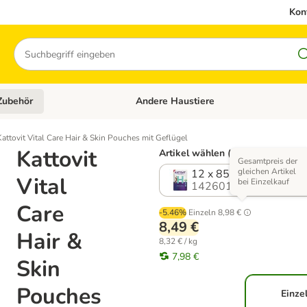
Kon
Suchen
Zubehör
Andere Haustiere
en: Hundefutter und Zubehör
Kategorie-Menü öffnen: Katzenfutter und 
Kattovit Vital Care Hair & Skin Pouches mit Geflügel
Kattovit
Artikel wählen (3 Varianten)
Gesamtpreis der
gleichen Artikel
12 x 85 g
Vital
bei Einzelkauf
1426012.2
Care
-5.46%
Einzeln
8,98 €
8,49 €
Hair &
8,32 € / kg
7,98 €
Skin
Pouches
Einze