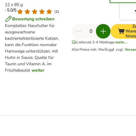
12 x 85 g
: 5.0/5
(
1
)
Bewertung schreiben
Komplettes Nassfutter für
Z
Ware
ausgewachsene
hinz
kastrierte/sterilisierte Katzen,
Lieferzeit 2-4 Werktage
mehr...
kann die Funktion normaler
Alle Preise inkl. MwSt.
ggf. zzgl.
Versa
Harnwege unterstützen, mit
Huhn in Sauce, Quelle für
Taurin und Vitamin A, im
Frischebeutel
weiter