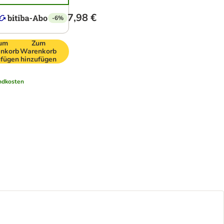
7,98 €
-6%
um
Zum
nkorb
Warenkorb
ufügen
hinzufügen
ndkosten