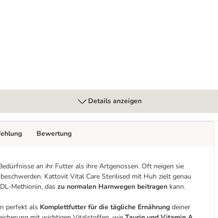
ches mit Huhn
Details anzeigen
fehlung
Bewertung
Bedürfnisse an ihr Futter als ihre Artgenossen. Oft neigen sie
chwerden. Kattovit Vital Care Sterilised mit Huh zielt genau
s DL-Methionin, das
zu normalen Harnwegen beitragen
kann.
n perfekt als
Komplettfutter für die tägliche Ernährung
deiner
cherung mit wichtigen Vitalstoffen, wie
Taurin und Vitamin A
,