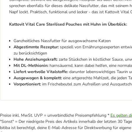
sprechen ebenfalls für dieses delikate Nassfutter, das mit sein
Napf lockt. Praktisch, funktional und lecker - das ist Kattovit Vital
Kattovit Vital Care Sterilised Pouches mit Huhn im Überblick:
Ganzheitliches Nassfutter für ausgewachsene Katzen
Abgestimmte Rezeptur:
speziell von Ernährungsexperten entwick
zu berücksichtigen
Hohe Anziehungskraft:
zarte Stückchen in köstlicher Sauce, un
Mit DL-Methionin:
harnsäuernd, kann dabei helfen, eine normal
Liefert wertvolle Vitalstoffe:
darunter lebenswichtiges Taurin 
Ausgewogen & komplett:
eine artgerechte Mahlzeit, die jeden 
Vorportioniert:
im Frischebeutel zum Aufreißen und Ausquetsc
Preise inkl. MwSt. UVP = unverbindliche Preisempfehlung *
Es gelten d
"Sonst" = Der niedrigste Preis des Artikels innerhalb der letzten 30 Tage
bitiba ist berechtigt, deine E-Mail-Adresse für Direktwerbung für eige