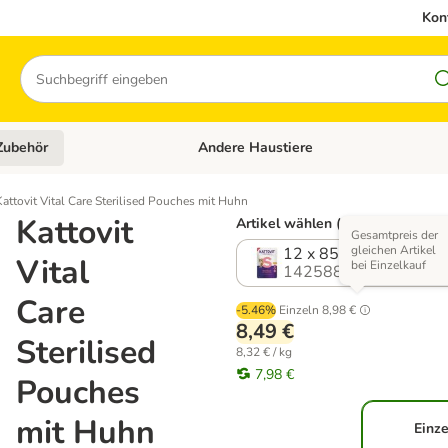
Kon
Suchen
Zubehör
Andere Haustiere
en: Hundefutter und Zubehör
Kategorie-Menü öffnen: Katzenfutter und 
Kattovit Vital Care Sterilised Pouches mit Huhn
Kattovit
Artikel wählen (3 Varianten)
Gesamtpreis der
gleichen Artikel
12 x 85 g
Vital
bei Einzelkauf
1425880.2
Care
-5.46%
Einzeln
8,98 €
8,49 €
Sterilised
8,32 € / kg
7,98 €
Pouches
mit Huhn
Einze