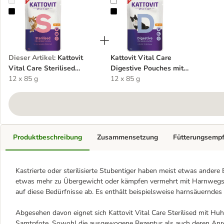
Kattovit Vital Care Sterilised Pouches mit Huhn
Kattovit Vital Care Digestive Pou
Dieser Artikel
:
Kattovit
Kattovit Vital Care
Vital Care Sterilised
Digestive Pouches mit
Pouches mit Huhn
12 x 85 g
Huhn
12 x 85 g
Produktbeschreibung
Zusammensetzung
Fütterungsemp
Kastrierte oder sterilisierte Stubentiger haben meist etwas andere 
etwas mehr zu Übergewicht oder kämpfen vermehrt mit Harnwegsbes
auf diese Bedürfnisse ab. Es enthält beispielsweise harnsäuernde
Abgesehen davon eignet sich Kattovit Vital Care Sterilised mit Huh
Samtpfote. Sowohl die ausgewogene Rezeptur als auch deren Anrei