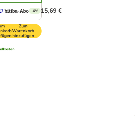
15,69 €
-6%
um
Zum
nkorb
Warenkorb
ufügen
hinzufügen
ndkosten