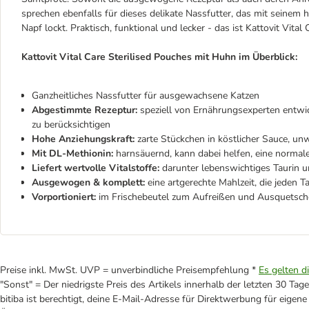
sprechen ebenfalls für dieses delikate Nassfutter, das mit sein
Napf lockt. Praktisch, funktional und lecker - das ist Kattovit Vital
Kattovit Vital Care Sterilised Pouches mit Huhn im Überblick:
Ganzheitliches Nassfutter für ausgewachsene Katzen
Abgestimmte Rezeptur:
speziell von Ernährungsexperten entwick
zu berücksichtigen
Hohe Anziehungskraft:
zarte Stückchen in köstlicher Sauce, un
Mit DL-Methionin:
harnsäuernd, kann dabei helfen, eine normal
Liefert wertvolle Vitalstoffe:
darunter lebenswichtiges Taurin 
Ausgewogen & komplett:
eine artgerechte Mahlzeit, die jeden 
Vorportioniert:
im Frischebeutel zum Aufreißen und Ausquetsc
Preise inkl. MwSt. UVP = unverbindliche Preisempfehlung *
Es gelten d
"Sonst" = Der niedrigste Preis des Artikels innerhalb der letzten 30 Tage
bitiba ist berechtigt, deine E-Mail-Adresse für Direktwerbung für eige