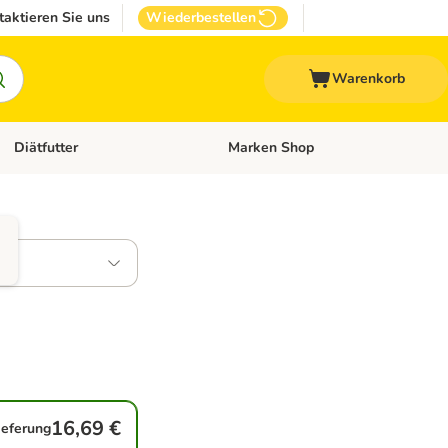
taktieren Sie uns
Wiederbestellen
Warenkorb
Diätfutter
Marken Shop
Zubehör
Kategorie-Menü öffnen: Andere Haustiere
Kategorie-Menü öffnen: Diätfutter
16,69 €
ieferung