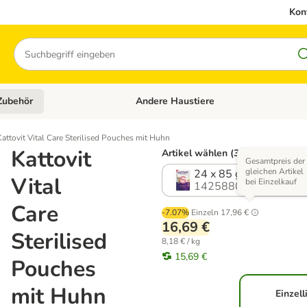
Kon
Suchen
Zubehör
Andere Haustiere
en: Hundefutter und Zubehör
Kategorie-Menü öffnen: Katzenfutter und 
Kattovit Vital Care Sterilised Pouches mit Huhn
Kattovit
Artikel wählen (3 Varianten)
Gesamtpreis der
gleichen Artikel
24 x 85 g
Vital
bei Einzelkauf
1425880.0
Care
-7.07%
Einzeln
17,96 €
16,69 €
Sterilised
8,18 € / kg
15,69 €
Pouches
mit Huhn
Einzell