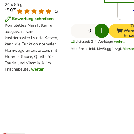
24 x 85 g
: 5.0/5
(
1
)
Bewertung schreiben
Komplettes Nassfutter für
Z
Ware
ausgewachsene
hinz
kastrierte/sterilisierte Katzen,
Lieferzeit 2-4 Werktage
mehr...
kann die Funktion normaler
Alle Preise inkl. MwSt.
ggf. zzgl.
Versa
Harnwege unterstützen, mit
Huhn in Sauce, Quelle für
Taurin und Vitamin A, im
Frischebeutel
weiter