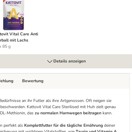
s mit Huhn
attovit Vital Care Anti Hairball mit Lachs
tovit Vital Care Anti
rball mit Lachs
x 85 g
Details anzeigen
fehlung
Bewertung
Bedürfnisse an ihr Futter als ihre Artgenossen. Oft neigen sie
chwerden. Kattovit Vital Care Sterilised mit Huh zielt genau
s DL-Methionin, das
zu normalen Harnwegen beitragen
kann.
n perfekt als
Komplettfutter für die tägliche Ernährung
deiner
cherung mit wichtigen Vitalstoffen, wie
Taurin und Vitamin A
,