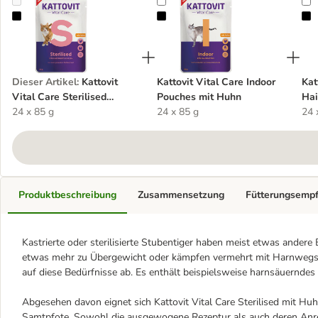
Kattovit Vital Care Sterilised Pouches mit Huhn
Kattovit Vital Care Indoor Pouche
K
Dieser Artikel
:
Kattovit
Kattovit Vital Care Indoor
Kat
Vital Care Sterilised
Pouches mit Huhn
Hai
Pouches mit Huhn
24 x 85 g
24 x 85 g
24 
Produktbeschreibung
Zusammensetzung
Fütterungsemp
Kastrierte oder sterilisierte Stubentiger haben meist etwas andere 
etwas mehr zu Übergewicht oder kämpfen vermehrt mit Harnwegsbes
auf diese Bedürfnisse ab. Es enthält beispielsweise harnsäuernde
Abgesehen davon eignet sich Kattovit Vital Care Sterilised mit Huh
Samtpfote. Sowohl die ausgewogene Rezeptur als auch deren Anrei