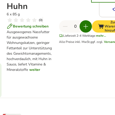
Huhn
6 x 85 g
(
0
)
Z
Bewertung schreiben
Waren
hinzu
Ausgewogenes Nassfutter
Lieferzeit 2-4 Werktage
mehr...
für ausgewachsene
Alle Preise inkl. MwSt.
ggf. zzgl.
Versan
Wohnungskatzen, geringer
Fettanteil zur Unterstützung
des Gewichtsmanagements,
hochverdaulich, mit Huhn in
Sauce, liefert Vitamine &
Mineralstoffe
weiter