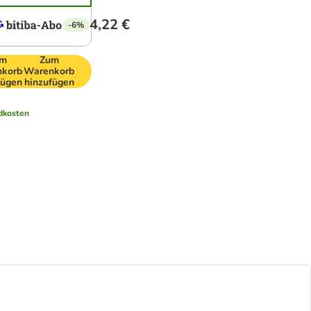
4,22 €
-6%
um
Zum
korb
Warenkorb
fügen
hinzufügen
dkosten