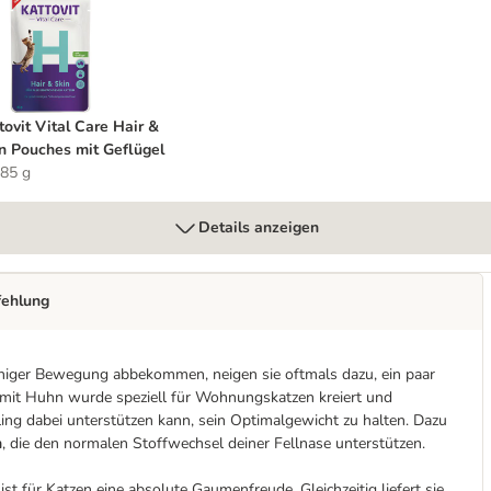
ches mit Huhn
attovit Vital Care Hair & Skin Pouches mit Geflügel
tovit Vital Care Hair &
n Pouches mit Geflügel
 85 g
Details anzeigen
fehlung
eniger Bewegung abbekommen, neigen sie oftmals dazu, ein paar
r mit Huhn wurde speziell für Wohnungskatzen kreiert und
ling dabei unterstützen kann, sein Optimalgewicht zu halten. Dazu
n
, die den normalen Stoffwechsel deiner Fellnase unterstützen.
st für Katzen eine absolute Gaumenfreude. Gleichzeitig liefert sie