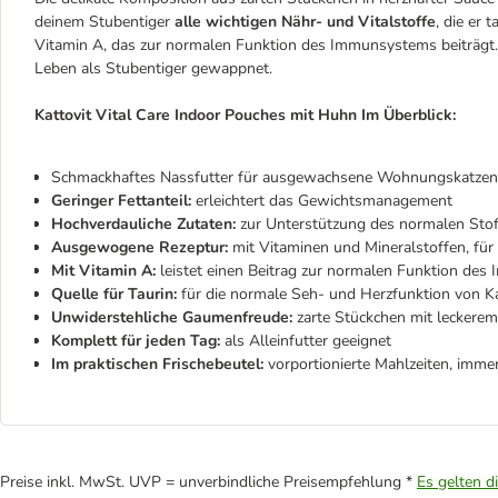
deinem Stubentiger
alle wichtigen Nähr- und Vitalstoffe
, die er 
Vitamin A, das zur normalen Funktion des Immunsystems beiträgt. 
Leben als Stubentiger gewappnet.
Kattovit Vital Care Indoor Pouches mit Huhn Im Überblick:
Schmackhaftes Nassfutter für ausgewachsene Wohnungskatzen
Geringer Fettanteil:
erleichtert das Gewichtsmanagement
Hochverdauliche Zutaten:
zur Unterstützung des normalen Sto
Ausgewogene Rezeptur:
mit Vitaminen und Mineralstoffen, für
Mit Vitamin A:
leistet einen Beitrag zur normalen Funktion de
Quelle für Taurin:
für die normale Seh- und Herzfunktion von K
Unwiderstehliche Gaumenfreude:
zarte Stückchen mit leckerem 
Komplett für jeden Tag:
als Alleinfutter geeignet
Im praktischen Frischebeutel:
vorportionierte Mahlzeiten, immer 
Preise inkl. MwSt. UVP = unverbindliche Preisempfehlung *
Es gelten d