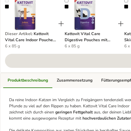
Kattovit Vital Care Indoor Pouches mit Huhn
Kattovit Vital Care Digestive Pou
K
Dieser Artikel
:
Kattovit
Kattovit Vital Care
Kat
Vital Care Indoor Pouches
Digestive Pouches mit
Ski
mit Huhn
6 x 85 g
Huhn
6 x 85 g
6 x
Produktbeschreibung
Zusammensetzung
Fütterungsemp
Da reine Indoor-Katzen im Vergleich zu Freigängern tendenziell w
Pfunde zu viel auf den Rippen zu haben. Kattovit Vital Care Indoo
zeichnet sich durch einen
geringen Fettgehalt
aus, der deinen Lieb
kommt eine ausgewogene Rezeptur mit
hochverdaulichen Zutate
Die delikate Komposition aus zarten Stückchen in herzhafter Sauce i