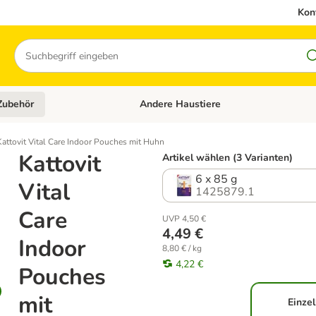
Kon
Suchen
Zubehör
Andere Haustiere
en: Hundefutter und Zubehör
Kategorie-Menü öffnen: Katzenfutter und 
Kattovit Vital Care Indoor Pouches mit Huhn
Kattovit
Artikel wählen (3 Varianten)
6 x 85 g
Vital
1425879.1
Care
UVP 4,50 €
4,49 €
Indoor
8,80 € / kg
4,22 €
Pouches
mit
Einzel