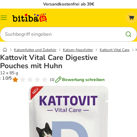
Versandkostenfrei ab 39€
Menü
Suchen
Katzenfutter und Zubehör
Katzen-Nassfutter
Kattovit Vital Care
Kattovit Vital Care Digestive
Pouches mit Huhn
12 x 85 g
: 1.0/5
Bewertung schreiben
(
1
)