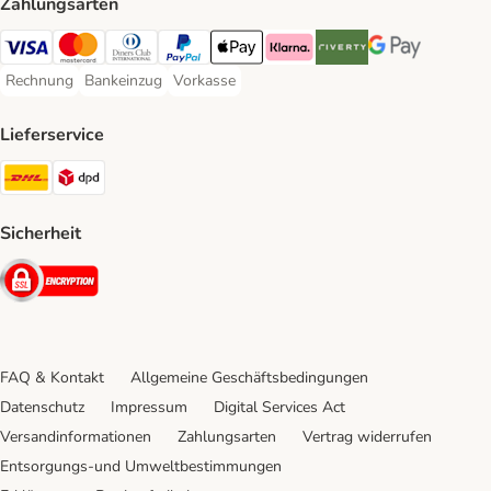
Zahlungsarten
Visa Payment Method
Mastercard Payment Method
Diners Club Payment Method
PayPal Payment Method
Apple Pay Payment Method
Klarna Payment Method
Riverty Payment Method
Google Pay Paym
Rechnung
Bankeinzug
Vorkasse
Rechnung Payment Method
Bankeinzug Payment Method
Vorkasse Payment Method
Lieferservice
DHL Shipping Method
DPD Shipping Method
Sicherheit
Security
FAQ & Kontakt
Allgemeine Geschäftsbedingungen
Datenschutz
Impressum
Digital Services Act
Versandinformationen
Zahlungsarten
Vertrag widerrufen
Entsorgungs-und Umweltbestimmungen