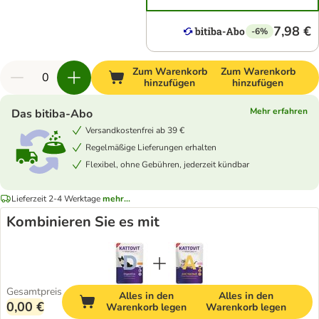
7,98 €
-6%
Zum Warenkorb
Zum Warenkorb
hinzufügen
hinzufügen
Mehr erfahren
Das bitiba-Abo
Versandkostenfrei ab 39 €
Regelmäßige Lieferungen erhalten
Flexibel, ohne Gebühren, jederzeit kündbar
Lieferzeit 2-4 Werktage
mehr...
Kombinieren Sie es mit
Gesamtpreis
Alles in den
Alles in den
0,00 €
Warenkorb legen
Warenkorb legen