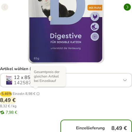
Artikel wählen (3 Varianten)
Gesamtpreis der
gleichen Artikel
12 x 85 g
bei Einzelkauf
1425877.2
-5.46%
Einzeln
8,98 €
8,49 €
8,32 € / kg
7,98 €
8,49 €
Einzellieferung