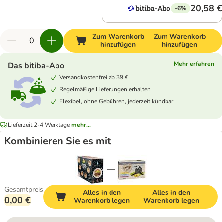
20,58 €
-6%
Zum Warenkorb
Zum Warenkorb
hinzufügen
hinzufügen
Mehr erfahren
Das bitiba-Abo
Versandkostenfrei ab 39 €
Regelmäßige Lieferungen erhalten
Flexibel, ohne Gebühren, jederzeit kündbar
Lieferzeit 2-4 Werktage
mehr...
Kombinieren Sie es mit
Gesamtpreis
Alles in den
Alles in den
0,00 €
Warenkorb legen
Warenkorb legen