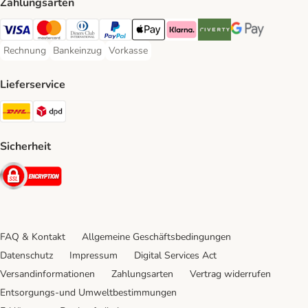
Zahlungsarten
Visa Payment Method
Mastercard Payment Method
Diners Club Payment Method
PayPal Payment Method
Apple Pay Payment Method
Klarna Payment Method
Riverty Payment Method
Google Pay Paym
Rechnung
Bankeinzug
Vorkasse
Rechnung Payment Method
Bankeinzug Payment Method
Vorkasse Payment Method
Lieferservice
DHL Shipping Method
DPD Shipping Method
Sicherheit
Security
FAQ & Kontakt
Allgemeine Geschäftsbedingungen
Datenschutz
Impressum
Digital Services Act
Versandinformationen
Zahlungsarten
Vertrag widerrufen
Entsorgungs-und Umweltbestimmungen