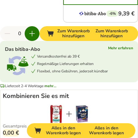
9,39 €
-6%
Zum Warenkorb
Zum Warenkorb
hinzufügen
hinzufügen
Mehr erfahren
Das bitiba-Abo
Versandkostenfrei ab 39 €
Regelmäßige Lieferungen erhalten
Flexibel, ohne Gebühren, jederzeit kündbar
Lieferzeit 2-4 Werktage
mehr...
Kombinieren Sie es mit
Gesamtpreis
Alles in den
Alles in den
0,00 €
Warenkorb legen
Warenkorb legen