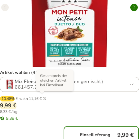
Artikel wählen (4 Varianten)
Gesamtpreis der
gleichen Artikel
Mix Fleisch & Fisch (3 Sorten gemischt)
bei Einzelkauf
661457.22
-10.48%
Einzeln
11,16 €
9,99 €
8,33 € / kg
9,39 €
9,99 €
Einzellieferung