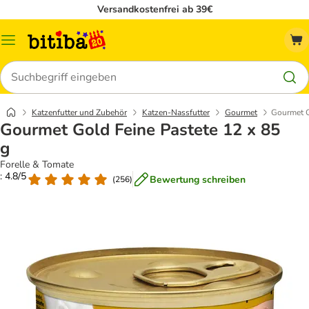
Versandkostenfrei ab 39€
Menü
Suchen
Katzenfutter und Zubehör
Katzen-Nassfutter
Gourmet
Gourmet G
Gourmet Gold Feine Pastete 12 x 85
g
Forelle & Tomate
: 4.8/5
Bewertung schreiben
(
256
)