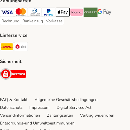
Zahlungsarten
Visa Payment Method
Mastercard Payment Method
Diners Club Payment Method
PayPal Payment Method
Apple Pay Payment Method
Klarna Payment Method
Riverty Payment Method
Google Pay Paym
Rechnung
Bankeinzug
Vorkasse
Rechnung Payment Method
Bankeinzug Payment Method
Vorkasse Payment Method
Lieferservice
DHL Shipping Method
DPD Shipping Method
Sicherheit
Security
FAQ & Kontakt
Allgemeine Geschäftsbedingungen
Datenschutz
Impressum
Digital Services Act
Versandinformationen
Zahlungsarten
Vertrag widerrufen
Entsorgungs-und Umweltbestimmungen