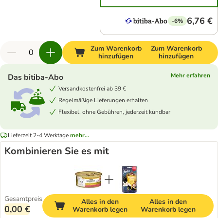
6,76 €
-6%
Zum Warenkorb
Zum Warenkorb
hinzufügen
hinzufügen
Mehr erfahren
Das bitiba-Abo
Versandkostenfrei ab 39 €
Regelmäßige Lieferungen erhalten
Flexibel, ohne Gebühren, jederzeit kündbar
Lieferzeit 2-4 Werktage
mehr...
Kombinieren Sie es mit
Gesamtpreis
Alles in den
Alles in den
0,00 €
Warenkorb legen
Warenkorb legen