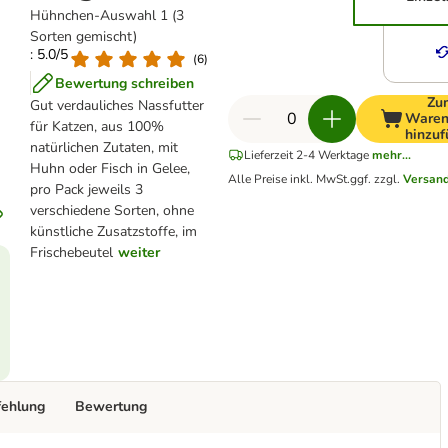
Hühnchen-Auswahl 1 (3
Sorten gemischt)
: 5.0/5
(
6
)
Bewertung schreiben
Zu
Gut verdauliches Nassfutter
Waren
für Katzen, aus 100%
hinzu
natürlichen Zutaten, mit
Lieferzeit 2-4 Werktage
mehr...
Huhn oder Fisch in Gelee,
Alle Preise inkl. MwSt.
ggf. zzgl.
Versan
pro Pack jeweils 3
verschiedene Sorten, ohne
künstliche Zusatzstoffe, im
Frischebeutel
weiter
fehlung
Bewertung