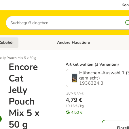
Kon
Suchen
Zubehör
Andere Haustiere
en: Hundefutter und Zubehör
Kategorie-Menü öffnen: Katzenfutter und 
Jelly Pouch Mix 5 x 50 g
Encore
Artikel wählen (3 Varianten)
Hühnchen-Auswahl 1 (3
Cat
gemischt)
1936324.3
Jelly
UVP 5,39 €
Pouch
4,79 €
19,16 € / kg
Mix 5 x
4,50 €
50 g
Einzel