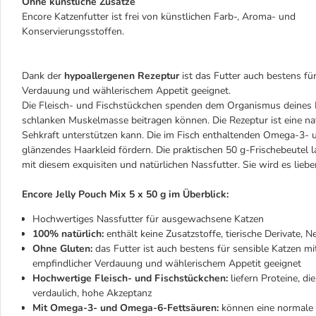
Ohne künstliche Zusätze
Encore Katzenfutter ist frei von künstlichen Farb-, Aroma- und
Konservierungsstoffen.
Dank der
hypoallergenen Rezeptur
ist das Futter auch bestens für
Verdauung und wählerischem Appetit geeignet.
Die Fleisch- und Fischstückchen spenden dem Organismus deines 
schlanken Muskelmasse beitragen können. Die Rezeptur ist eine natü
Sehkraft unterstützen kann. Die im Fisch enthaltenden Omega-3-
glänzendes Haarkleid fördern. Die praktischen 50 g-Frischebeutel l
mit diesem exquisiten und natürlichen Nassfutter. Sie wird es liebe
Encore Jelly Pouch Mix 5 x 50 g im Überblick:
Hochwertiges Nassfutter für ausgewachsene Katzen
100% natürlich:
enthält keine Zusatzstoffe, tierische Derivate, 
Ohne Gluten:
das Futter ist auch bestens für sensible Katzen mi
empfindlicher Verdauung und wählerischem Appetit geeignet
Hochwertige Fleisch- und Fischstückchen:
liefern Proteine, d
verdaulich, hohe Akzeptanz
Mit Omega-3- und Omega-6-Fettsäuren:
können eine normale 