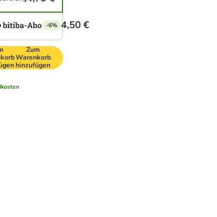
4,50 €
-6%
m
Zum
korb
Warenkorb
fügen
hinzufügen
dkosten