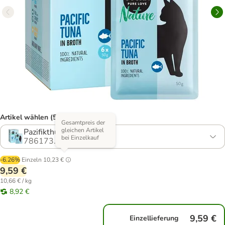
Artikel wählen (5 Varianten)
Gesamtpreis der
gleichen Artikel
Pazifikthunfisch
bei Einzelkauf
786173.7
-6.26%
Einzeln
10,23 €
9,59 €
10,66 € / kg
8,92 €
9,59 €
Einzellieferung