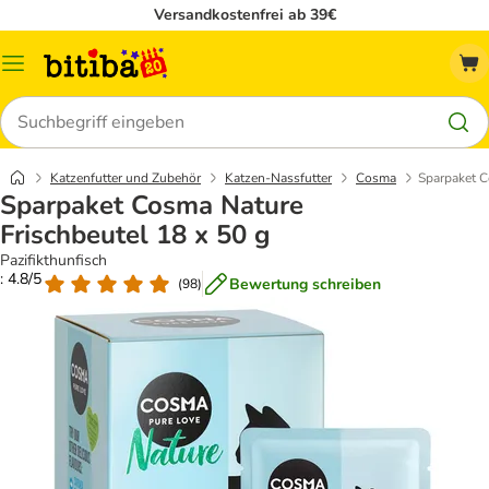
Versandkostenfrei ab 39€
Menü
Suchen
Katzenfutter und Zubehör
Katzen-Nassfutter
Cosma
Sparpaket C
Sparpaket Cosma Nature
Frischbeutel 18 x 50 g
Pazifikthunfisch
: 4.8/5
Bewertung schreiben
(
98
)