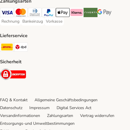
Zahlungsarten
Visa Payment Method
Mastercard Payment Method
Diners Club Payment Method
PayPal Payment Method
Apple Pay Payment Method
Klarna Payment Method
Riverty Payment Method
Google Pay Paym
Rechnung
Bankeinzug
Vorkasse
Rechnung Payment Method
Bankeinzug Payment Method
Vorkasse Payment Method
Lieferservice
DHL Shipping Method
DPD Shipping Method
Sicherheit
Security
FAQ & Kontakt
Allgemeine Geschäftsbedingungen
Datenschutz
Impressum
Digital Services Act
Versandinformationen
Zahlungsarten
Vertrag widerrufen
Entsorgungs-und Umweltbestimmungen