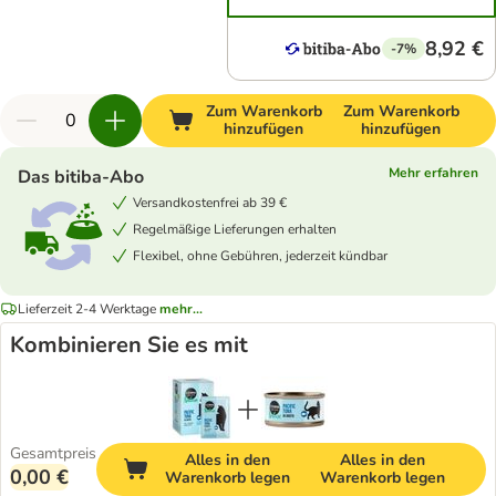
8,92 €
-7%
Zum Warenkorb
Zum Warenkorb
hinzufügen
hinzufügen
Mehr erfahren
Das bitiba-Abo
Versandkostenfrei ab 39 €
Regelmäßige Lieferungen erhalten
Flexibel, ohne Gebühren, jederzeit kündbar
Lieferzeit 2-4 Werktage
mehr...
Kombinieren Sie es mit
Gesamtpreis
Alles in den
Alles in den
0,00 €
Warenkorb legen
Warenkorb legen