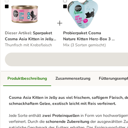
Sparpaket Cosma Asia Kitten in Jelly 12 x 85 g
Probierpaket Cosma Nature Kitten
Dieser Artikel
:
Sparpaket
Probierpaket Cosma
Cosma Asia Kitten in Jelly
Nature Kitten Herz-Box 3 x
12 x 85 g
Thunfisch mit Krebsfleisch
70 g
Mix (3 Sorten gemischt)
Produktbeschreibung
Zusammensetzung
Fütterungsemp
Cosma Asia Kitten in Jelly aus viel frischem, saftigem Fleisch, 
schmackhaftem Gelee, exotisch leicht mit Reis verfeinert.
Jede Sorte enthält
zwei Proteinquellen
in Form von hochwertigem F
verfeinert. Durch die
schonende Zubereitung
der ausgewählten Zuta
natürliche Geschmack des Futters erhalten. Das Ergänzungsfutter