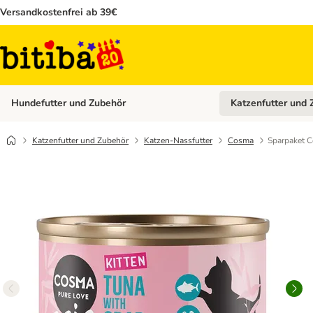
Versandkostenfrei ab 39€
Hundefutter und Zubehör
Katzenfutter und 
Kategorie-Menü öffn
Katzenfutter und Zubehör
Katzen-Nassfutter
Cosma
Sparpaket Co