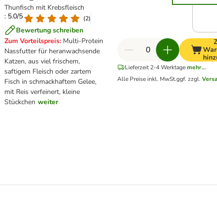
Thunfisch mit Krebsfleisch
: 5.0/5
(
2
)
Bewertung schreiben
Zum Vorteilspreis:
Multi-Protein
War
Nassfutter für heranwachsende
hinz
Katzen, aus viel frischem,
Lieferzeit 2-4 Werktage
mehr...
saftigem Fleisch oder zartem
Alle Preise inkl. MwSt.
ggf. zzgl.
Vers
Fisch in schmackhaftem Gelee,
mit Reis verfeinert, kleine
Stückchen
weiter