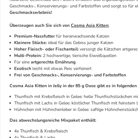
Geschmacks-, Konservierungs- und Farbstoffen und sorgt so für e
Geschmackserlebnis!
Überzeugen auch Sie sich von
Cosma Asia Kitten:
Premium-Nassfutter
für heranwachsende Katzen
Kleinere Stücke:
ideal für das Gebiss junger Katzen
Hoher Fleisch- oder Fischanteil:
versorgt die Kätzchen artgerec
Multi-Protein:
2 hochwertige, tierische Eiweißquellen
Für eine
artgerechte Ernährung
Exotisch
leicht mit etwas Reis verfeinert
Frei von Geschmacks-, Konservierungs- und Farbstoffen
Cosma Asia Kitten in Jelly in der 85 g Dose gibt es in folgenden
Thunfisch mit Krebsfleisch in Gelee: helle Thunfischstückchen m
Thunfisch mit Lachs in Gelee: köstlicher Thunfisch mit feinstem 
Hühnchen mit Hühnchenleber in Gelee: saftige Hühnchenstückc
Das abwechslungsreiche Mixpaket enthält:
4x Thunfisch & Krebsfleisch
4x Thunfisch & Lachs