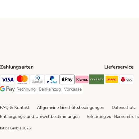
Zahlungsarten
Lieferservice
DHL Ship
DP
Visa Payment Method
Mastercard Payment Method
Diners Club Payment Method
PayPal Payment Method
Apple Pay Payment Method
Klarna Payment Method
Riverty Payment Method
Rechnung
Bankeinzug
Vorkasse
Rechnung Payment Method
Bankeinzug Payment Method
Vorkasse Payment Method
Google Pay Payment Method
FAQ & Kontakt
Allgemeine Geschäftsbedingungen
Datenschutz
Entsorgungs-und Umweltbestimmungen
Erklärung zur Barrierefreihe
bitiba GmbH
2026