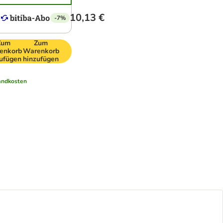
10,13 €
-7%
Zum
Zum
enkorb
Warenkorb
ufügen
hinzufügen
andkosten