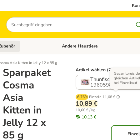
Kon
Suchen
Zubehör
Andere Haustiere
en: Hundefutter und Zubehör
Kategorie-Menü öffnen: Katzenfutter und 
sma Asia Kitten in Jelly 12 x 85 g
Sparpaket
Artikel wählen (2 Varianten)
Gesamtpreis de
gleichen Artike
Thunfisch mit Krebsfl
Cosma
bei Einzelkauf
1960598.0
Asia
-6.76%
Einzeln
11,68 €
10,89 €
Kitten in
10,68 € / kg
10,13 €
Jelly 12 x
85 g
Einzel