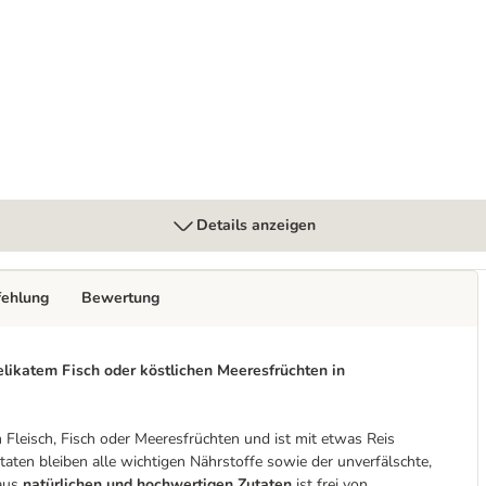
 Herz-Box 3 x 70 g
Details anzeigen
fehlung
Bewertung
delikatem Fisch oder köstlichen Meeresfrüchten in
leisch, Fisch oder Meeresfrüchten und ist mit etwas Reis
ten bleiben alle wichtigen Nährstoffe sowie der unverfälschte,
 aus
natürlichen und hochwertigen Zutaten
ist frei von