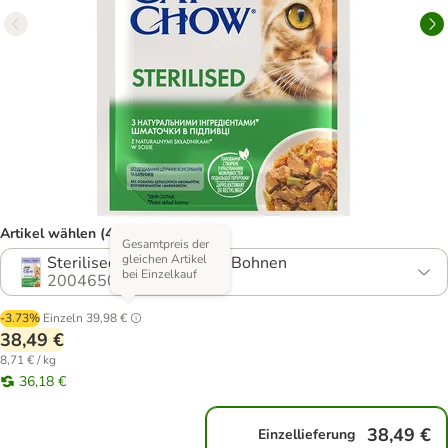
Artikel wählen (4 Varianten)
Gesamtpreis der
gleichen Artikel
Sterilised Lamm & grüne Bohnen
bei Einzelkauf
2004650.3
-3.73%
Einzeln
39,98 €
38,49 €
8,71 € / kg
36,18 €
38,49 €
Einzellieferung