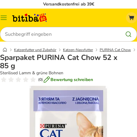
Versandkostenfrei ab 39€
Menü
Suchen
Katzenfutter und Zubehör
Katzen-Nassfutter
PURINA Cat Chow
Sparpaket PURINA Cat Chow 52 x
85 g
Sterilised Lamm & grüne Bohnen
Bewertung schreiben
(
0
)