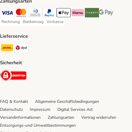
Zahlungsarten
Visa Payment Method
Mastercard Payment Method
Diners Club Payment Method
PayPal Payment Method
Apple Pay Payment Method
Klarna Payment Method
Riverty Payment Method
Google Pay Paym
Rechnung
Bankeinzug
Vorkasse
Rechnung Payment Method
Bankeinzug Payment Method
Vorkasse Payment Method
Lieferservice
DHL Shipping Method
DPD Shipping Method
Sicherheit
Security
FAQ & Kontakt
Allgemeine Geschäftsbedingungen
Datenschutz
Impressum
Digital Services Act
Versandinformationen
Zahlungsarten
Vertrag widerrufen
Entsorgungs-und Umweltbestimmungen