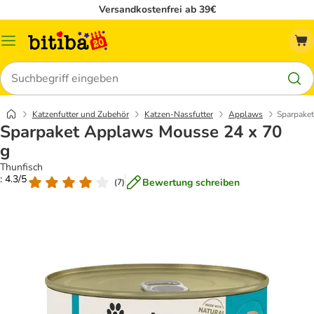
Versandkostenfrei ab 39€
Menü
Suchen
Katzenfutter und Zubehör
Katzen-Nassfutter
Applaws
Sparpake
Sparpaket Applaws Mousse 24 x 70
g
Thunfisch
: 4.3/5
Bewertung schreiben
(
7
)