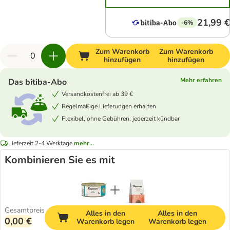
21,99 €
-6%
Zum Warenkorb
Zum Warenkorb
hinzufügen
hinzufügen
Mehr erfahren
Das bitiba-Abo
Versandkostenfrei ab 39 €
Regelmäßige Lieferungen erhalten
Flexibel, ohne Gebühren, jederzeit kündbar
Lieferzeit 2-4 Werktage
mehr...
Kombinieren Sie es mit
Gesamtpreis
Alles in den
Alles in den
0,00 €
Warenkorb legen
Warenkorb legen