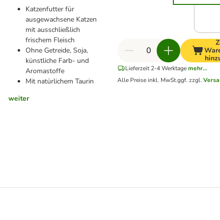
Katzenfutter für
ausgewachsene Katzen
mit ausschließlich
frischem Fleisch
Z
Ohne Getreide, Soja,
War
hinz
künstliche Farb- und
Lieferzeit 2-4 Werktage
mehr...
Aromastoffe
Alle Preise inkl. MwSt.
ggf. zzgl.
Versa
Mit natürlichem Taurin
weiter