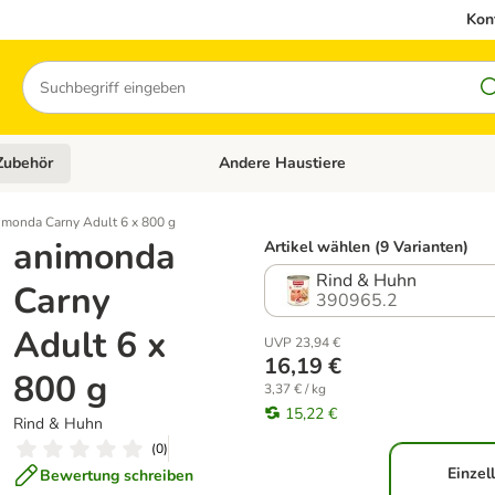
Kon
Suchen
Zubehör
Andere Haustiere
en: Hundefutter und Zubehör
Kategorie-Menü öffnen: Katzenfutter und 
imonda Carny Adult 6 x 800 g
animonda
Artikel wählen (9 Varianten)
Rind & Huhn
Carny
390965.2
Adult 6 x
UVP 23,94 €
16,19 €
800 g
3,37 € / kg
15,22 €
Rind & Huhn
(
0
)
Einzel
Bewertung schreiben