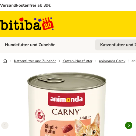
Versandkostenfrei ab 39€
Hundefutter und Zubehör
Katzenfutter und 
Kategorie-Menü öffn
Katzenfutter und Zubehör
Katzen-Nassfutter
animonda Carny
an