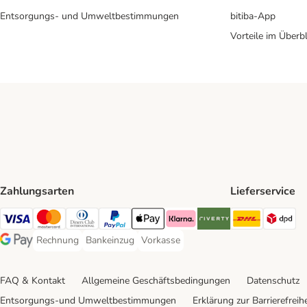
Entsorgungs- und Umweltbestimmungen
bitiba-App
Vorteile im Überbl
Zahlungsarten
Lieferservice
DHL Ship
DP
Visa Payment Method
Mastercard Payment Method
Diners Club Payment Method
PayPal Payment Method
Apple Pay Payment Method
Klarna Payment Method
Riverty Payment Method
Rechnung
Bankeinzug
Vorkasse
Rechnung Payment Method
Bankeinzug Payment Method
Vorkasse Payment Method
Google Pay Payment Method
FAQ & Kontakt
Allgemeine Geschäftsbedingungen
Datenschutz
Entsorgungs-und Umweltbestimmungen
Erklärung zur Barrierefreihe