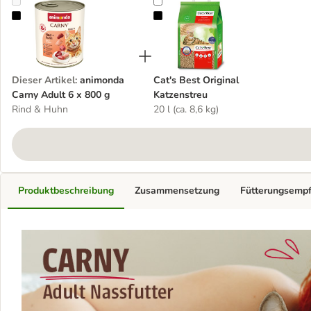
animonda Carny Adult 6 x 800 g
Cat's Best Original Katzenstreu
Dieser Artikel
:
animonda
Cat's Best Original
Carny Adult 6 x 800 g
Katzenstreu
Rind & Huhn
20 l (ca. 8,6 kg)
Produktbeschreibung
Zusammensetzung
Fütterungsemp