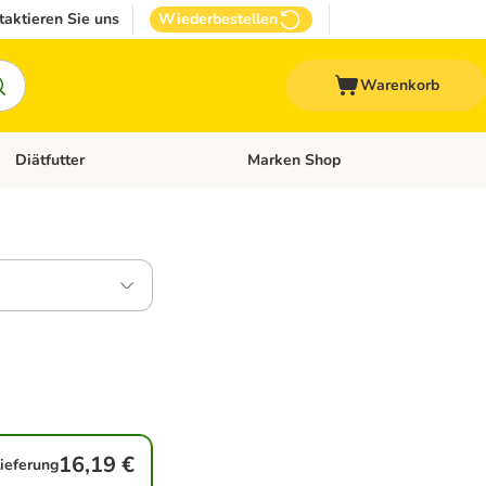
taktieren Sie uns
Wiederbestellen
Warenkorb
Diätfutter
Marken Shop
Zubehör
Kategorie-Menü öffnen: Andere Haustiere
Kategorie-Menü öffnen: Diätfutter
16,19 €
lieferung