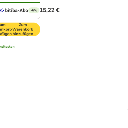
15,22 €
-6%
um
Zum
enkorb
Warenkorb
ufügen
hinzufügen
ndkosten