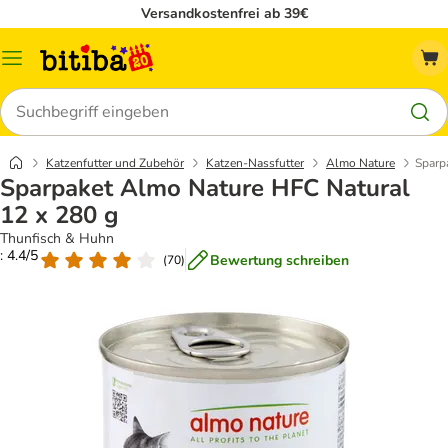
Versandkostenfrei ab 39€
Menü
Suchen
Katzenfutter und Zubehör
Katzen-Nassfutter
Almo Nature
Sparp
Sparpaket Almo Nature HFC Natural
12 x 280 g
Thunfisch & Huhn
: 4.4/5
Bewertung schreiben
(
70
)