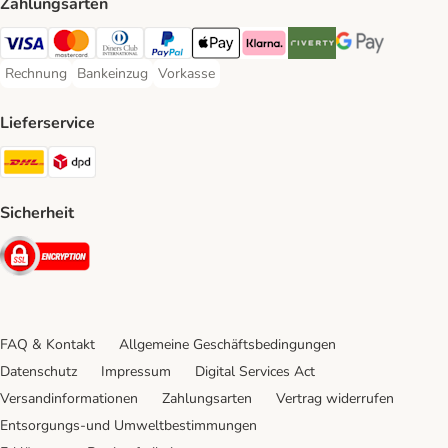
Zahlungsarten
Visa Payment Method
Mastercard Payment Method
Diners Club Payment Method
PayPal Payment Method
Apple Pay Payment Method
Klarna Payment Method
Riverty Payment Method
Google Pay Paym
Rechnung
Bankeinzug
Vorkasse
Rechnung Payment Method
Bankeinzug Payment Method
Vorkasse Payment Method
Lieferservice
DHL Shipping Method
DPD Shipping Method
Sicherheit
Security
FAQ & Kontakt
Allgemeine Geschäftsbedingungen
Datenschutz
Impressum
Digital Services Act
Versandinformationen
Zahlungsarten
Vertrag widerrufen
Entsorgungs-und Umweltbestimmungen