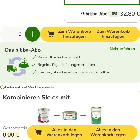
32,80 €
-6%
Zum Warenkorb
Zum Warenkorb
hinzufügen
hinzufügen
Mehr erfahren
Das bitiba-Abo
Versandkostenfrei ab 39 €
Regelmäßige Lieferungen erhalten
Flexibel, ohne Gebühren, jederzeit kündbar
Lieferzeit 2-4 Werktage
mehr...
Kombinieren Sie es mit
Gesamtpreis
Alles in den
Alles in den
0,00 €
Warenkorb legen
Warenkorb legen