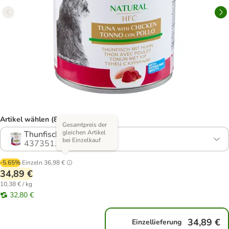
Artikel wählen (8 Varianten)
Gesamtpreis der
gleichen Artikel
Thunfisch & Huhn
bei Einzelkauf
437351.6
-5.65%
Einzeln
36,98 €
34,89 €
10,38 € / kg
32,80 €
34,89 €
Einzellieferung