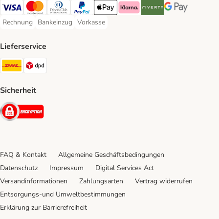
Visa Payment Method
Mastercard Payment Method
Diners Club Payment Method
PayPal Payment Method
Apple Pay Payment Method
Klarna Payment Method
Riverty Payment Method
Google Pay Paym
Rechnung
Bankeinzug
Vorkasse
Rechnung Payment Method
Bankeinzug Payment Method
Vorkasse Payment Method
Lieferservice
DHL Shipping Method
DPD Shipping Method
Sicherheit
Security
FAQ & Kontakt
Allgemeine Geschäftsbedingungen
Datenschutz
Impressum
Digital Services Act
Versandinformationen
Zahlungsarten
Vertrag widerrufen
Entsorgungs-und Umweltbestimmungen
Erklärung zur Barrierefreiheit