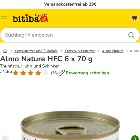
Versandkostenfrei ab 39€
Menü
Suchen
Katzenfutter und Zubehör
Katzen-Nassfutter
Almo Nature
Almo 
Almo Nature HFC 6 x 70 g
Thunfisch, Huhn und Schinken
: 4.3/5
Bewertung schreiben
(
78
)