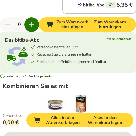
5,35 €
-6%
Zum Warenkorb
Zum Warenkorb
hinzufügen
hinzufügen
Mehr erfahren
Das bitiba-Abo
Versandkostenfrei ab 39 €
Regelmäßige Lieferungen erhalten
Flexibel, ohne Gebühren, jederzeit kündbar
Lieferzeit 2-4 Werktage
mehr...
Kombinieren Sie es mit
Gesamtpreis
Alles in den
Alles in den
0,00 €
Warenkorb legen
Warenkorb legen