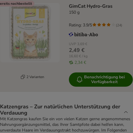
ereits nachbestellt
GimCat Hydro-Gras
150 g
Rating: 3.9/5
(
24
)
UVP
3,69 €
2,49 €
16,60 € / kg
2,34 €
Benachrichtigung bei
2 Varianten
Verfügbarkeit
Katzengras – Zur natürlichen Unterstützung der
Verdauung
Mit Katzengras kaufen Sie ein von vielen Katzen gerne angenommenes
Nahrungsergänzungsmittel, das Ihrer Samtpfote dabei helfen kann,
unverdaute Haare im Verdauungstrakt hochzuwürgen. Im Folgenden