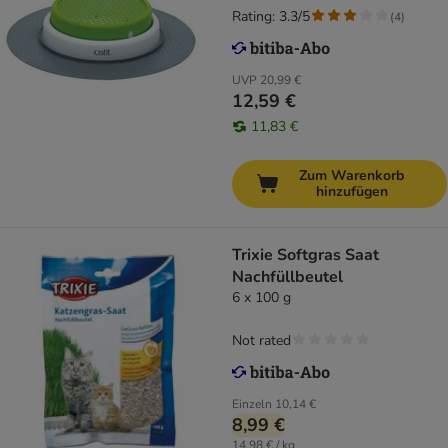
Rating: 3.3/5
(
4
)
UVP
20,99 €
12,59 €
11,83 €
Zum Warenkorb
hinzufügen
Trixie Softgras Saat
Nachfüllbeutel
6 x 100 g
Not rated
Einzeln
10,14 €
8,99 €
14,98 € / kg