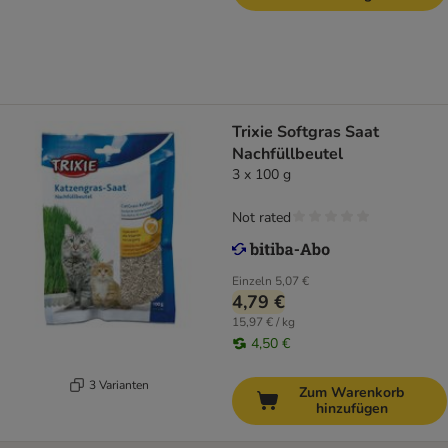
Trixie Softgras Saat
Nachfüllbeutel
3 x 100 g
Not rated
Einzeln
5,07 €
4,79 €
15,97 € / kg
4,50 €
3 Varianten
Zum Warenkorb
hinzufügen