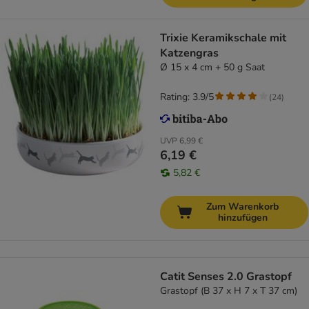
Trixie Keramikschale mit
Katzengras
Ø 15 x 4 cm + 50 g Saat
Rating: 3.9/5
(
24
)
UVP
6,99 €
6,19 €
5,82 €
Zum Warenkorb
hinzufügen
Catit Senses 2.0 Grastopf
Grastopf (B 37 x H 7 x T 37 cm)