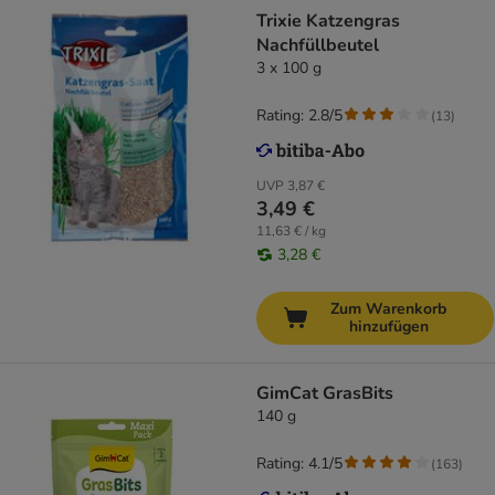
Trixie Katzengras
Nachfüllbeutel
3 x 100 g
Rating: 2.8/5
(
13
)
UVP
3,87 €
3,49 €
11,63 € / kg
3,28 €
Zum Warenkorb
hinzufügen
GimCat GrasBits
140 g
Rating: 4.1/5
(
163
)