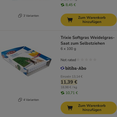
8,45 €
3 Varianten
Zum Warenkorb
hinzufügen
Trixie Softgras Weidelgras-
Saat zum Selbstziehen
6 x 100 g
Not rated
Einzeln
13,14 €
11,39 €
18,98 € / kg
10,71 €
4 Varianten
Zum Warenkorb
hinzufügen