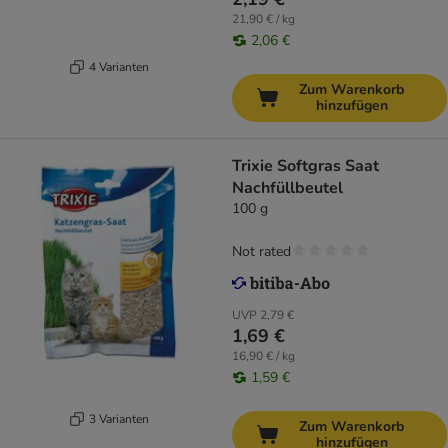
21,90 € / kg
2,06 €
4 Varianten
Zum Warenkorb
hinzufügen
Trixie Softgras Saat
Nachfüllbeutel
100 g
Not rated
UVP
2,79 €
1,69 €
16,90 € / kg
1,59 €
3 Varianten
Zum Warenkorb
hinzufügen