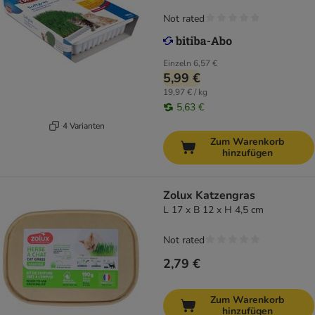
Not rated
Einzeln
6,57 €
5,99 €
19,97 € / kg
5,63 €
4 Varianten
Zum Warenkorb
hinzufügen
Zolux Katzengras
L 17 x B 12 x H 4,5 cm
Not rated
2,79 €
Zum Warenkorb
hinzufügen