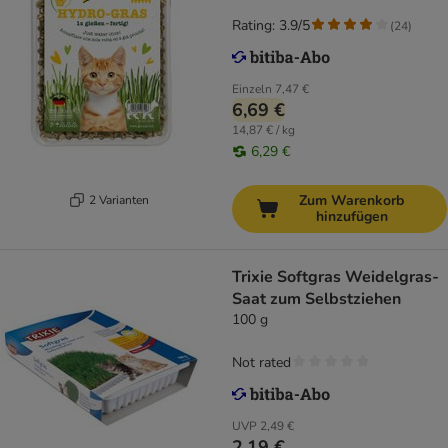
Rating: 3.9/5
(
24
)
Einzeln
7,47 €
6,69 €
14,87 € / kg
6,29 €
Zum Warenkorb
2 Varianten
hinzufügen
Trixie Softgras Weidelgras-
Saat zum Selbstziehen
100 g
Not rated
UVP
2,49 €
2,19 €