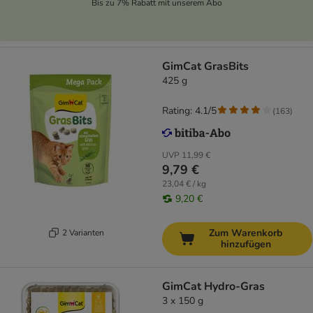
Bis zu 7% Rabatt mit unserem Abo
GimCat GrasBits
425 g
Rating: 4.1/5
(
163
)
UVP
11,99 €
9,79 €
23,04 € / kg
9,20 €
Zum Warenkorb
2 Varianten
hinzufügen
GimCat Hydro-Gras
3 x 150 g