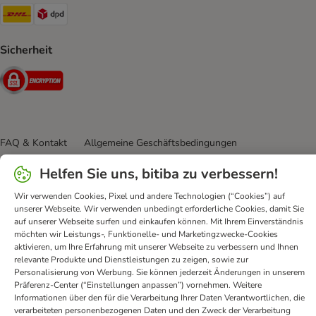
DHL Shipping Method
DPD Shipping Method
Sicherheit
Security
FAQ & Kontakt
Allgemeine Geschäftsbedingungen
Datenschutz
Impressum
Digital Services Act
Helfen Sie uns, bitiba zu verbessern!
Versandinformationen
Zahlungsarten
Vertrag widerrufen
Wir verwenden Cookies, Pixel und andere Technologien (“Cookies”) auf
Entsorgungs-und Umweltbestimmungen
unserer Webseite. Wir verwenden unbedingt erforderliche Cookies, damit Sie
Erklärung zur Barrierefreiheit
auf unserer Webseite surfen und einkaufen können. Mit Ihrem Einverständnis
möchten wir Leistungs-, Funktionelle- und Marketingzwecke-Cookies
bitiba GmbH
2026
aktivieren, um Ihre Erfahrung mit unserer Webseite zu verbessern und Ihnen
relevante Produkte und Dienstleistungen zu zeigen, sowie zur
Personalisierung von Werbung. Sie können jederzeit Änderungen in unserem
Präferenz-Center (“Einstellungen anpassen”) vornehmen. Weitere
Informationen über den für die Verarbeitung Ihrer Daten Verantwortlichen, die
verarbeiteten personenbezogenen Daten und den Zweck der Verarbeitung