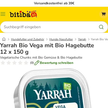
Versandkostenfrei ab 39€
Menü
Suchen
Hundefutter und Zubehör
Hunde-Nassfutter
Yarrah
Yarrah Bio V
Yarrah Bio Vega mit Bio Hagebutte
12 x 150 g
Vegetarische Chunks mit Bio Gemüse & Bio Hagebutte
Bewertung schreiben
(
0
)