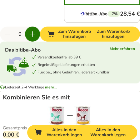
28,54 €
-7%
Zum Warenkorb
Zum Warenkorb
hinzufügen
hinzufügen
Mehr erfahren
Das bitiba-Abo
Versandkostenfrei ab 39 €
Regelmäßige Lieferungen erhalten
Flexibel, ohne Gebühren, jederzeit kündbar
Lieferzeit 2-4 Werktage
mehr...
Kombinieren Sie es mit
Gesamtpreis
Alles in den
Alles in den
0,00 €
Warenkorb legen
Warenkorb legen