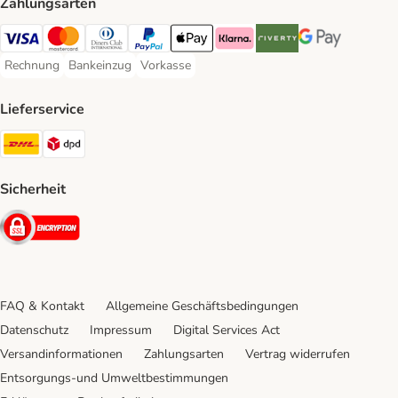
Zahlungsarten
Visa Payment Method
Mastercard Payment Method
Diners Club Payment Method
PayPal Payment Method
Apple Pay Payment Method
Klarna Payment Method
Riverty Payment Method
Google Pay Paym
Rechnung
Bankeinzug
Vorkasse
Rechnung Payment Method
Bankeinzug Payment Method
Vorkasse Payment Method
Lieferservice
DHL Shipping Method
DPD Shipping Method
Sicherheit
Security
FAQ & Kontakt
Allgemeine Geschäftsbedingungen
Datenschutz
Impressum
Digital Services Act
Versandinformationen
Zahlungsarten
Vertrag widerrufen
Entsorgungs-und Umweltbestimmungen