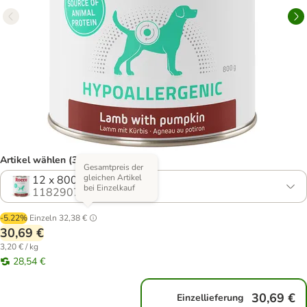
Artikel wählen (3 Varianten)
Gesamtpreis der
gleichen Artikel
12 x 800 g
bei Einzelkauf
1182907.0
-5.22%
Einzeln
32,38 €
30,69 €
3,20 € / kg
28,54 €
30,69 €
Einzellieferung