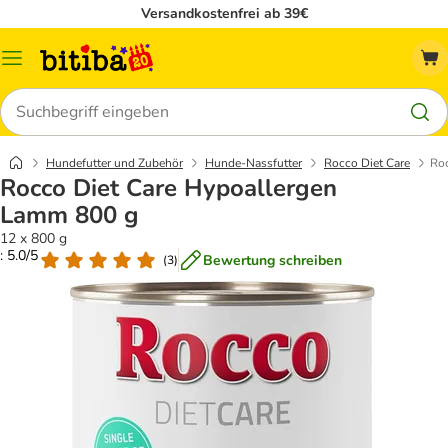
Versandkostenfrei ab 39€
Menü
Suchen
Hundefutter und Zubehör
Hunde-Nassfutter
Rocco Diet Care
Roc
Rocco Diet Care Hypoallergen
Lamm 800 g
12 x 800 g
: 5.0/5
Bewertung schreiben
(
3
)