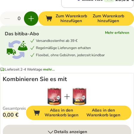
Zum Warenkorb
Zum Warenkorb
hinzufügen
hinzufügen
Mehr erfahren
Das bitiba-Abo
Versandkostenfrei ab 39 €
Regelmäßige Lieferungen erhalten
Flexibel, ohne Gebühren, jederzeit kündbar
Lieferzeit 2-4 Werktage
mehr...
Kombinieren Sie es mit
Gesamtpreis
Alles in den
Alles in den
0,00 €
Warenkorb legen
Warenkorb legen
Details anzeigen