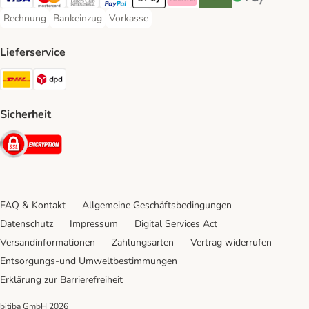
Visa Payment Method
Mastercard Payment Method
Diners Club Payment Method
PayPal Payment Method
Apple Pay Payment Method
Klarna Payment Method
Riverty Payment Method
Google Pay Paym
Rechnung
Bankeinzug
Vorkasse
Rechnung Payment Method
Bankeinzug Payment Method
Vorkasse Payment Method
Lieferservice
DHL Shipping Method
DPD Shipping Method
Sicherheit
Security
FAQ & Kontakt
Allgemeine Geschäftsbedingungen
Datenschutz
Impressum
Digital Services Act
Versandinformationen
Zahlungsarten
Vertrag widerrufen
Entsorgungs-und Umweltbestimmungen
Erklärung zur Barrierefreiheit
bitiba GmbH
2026