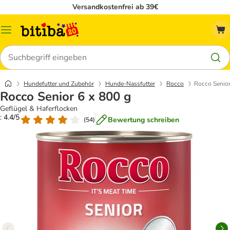
Versandkostenfrei ab 39€
Menü
Suchen
Hundefutter und Zubehör
Hunde-Nassfutter
Rocco
Rocco Senior
Rocco Senior 6 x 800 g
Geflügel & Haferflocken
: 4.4/5
Bewertung schreiben
(
54
)