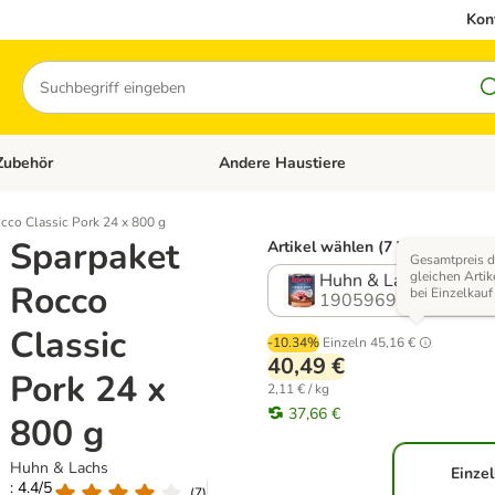
Kon
Suchen
Zubehör
Andere Haustiere
en: Hundefutter und Zubehör
Kategorie-Menü öffnen: Katzenfutter und 
cco Classic Pork 24 x 800 g
Sparpaket
Artikel wählen (7 Varianten)
Gesamtpreis d
gleichen Artik
Huhn & Lachs
Rocco
bei Einzelkauf
1905969.4
Classic
-10.34%
Einzeln
45,16 €
40,49 €
Pork 24 x
2,11 € / kg
37,66 €
800 g
Huhn & Lachs
Einzel
: 4.4/5
(
7
)