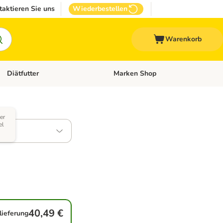
taktieren Sie uns
Wiederbestellen
Warenkorb
Diätfutter
Marken Shop
Zubehör
Kategorie-Menü öffnen: Andere Haustiere
Kategorie-Menü öffnen: Diätfutter
er
el
40,49 €
lieferung