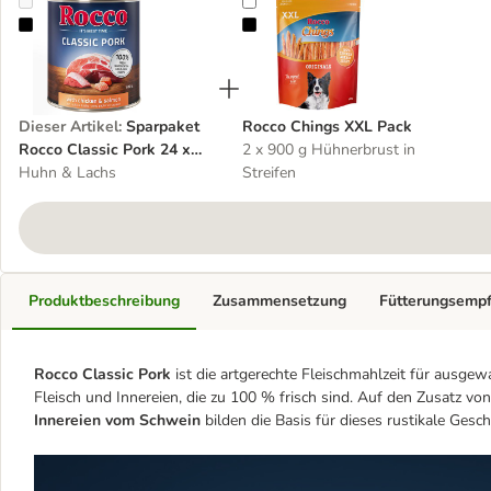
Sparpaket Rocco Classic Pork 24 x 800 g
Rocco Chings XXL Pack
Dieser Artikel
:
Sparpaket
Rocco Chings XXL Pack
Rocco Classic Pork 24 x
2 x 900 g Hühnerbrust in
800 g
Huhn & Lachs
Streifen
Produktbeschreibung
Zusammensetzung
Fütterungsemp
Rocco Classic Pork
ist die artgerechte Fleischmahlzeit für ausge
Fleisch und Innereien, die zu 100 % frisch sind. Auf den Zusatz vo
Innereien vom Schwein
bilden die Basis für dieses rustikale Gesc