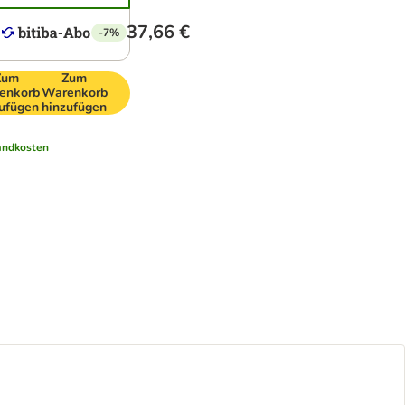
37,66 €
-7%
Zum
Zum
enkorb
Warenkorb
ufügen
hinzufügen
andkosten