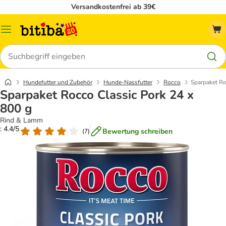
Versandkostenfrei ab 39€
Menü
Suchen
Hundefutter und Zubehör
Hunde-Nassfutter
Rocco
Sparpaket Ro
Sparpaket Rocco Classic Pork 24 x
800 g
Rind & Lamm
: 4.4/5
Bewertung schreiben
(
7
)