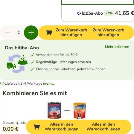
41,65 €
-7%
Zum Warenkorb
Zum Warenkorb
hinzufügen
hinzufügen
Mehr erfahren
Das bitiba-Abo
Versandkostenfrei ab 39 €
Regelmäßige Lieferungen erhalten
Flexibel, ohne Gebühren, jederzeit kündbar
Lieferzeit 2-4 Werktage
mehr...
Kombinieren Sie es mit
Gesamtpreis
Alles in den
Alles in den
0,00 €
Warenkorb legen
Warenkorb legen