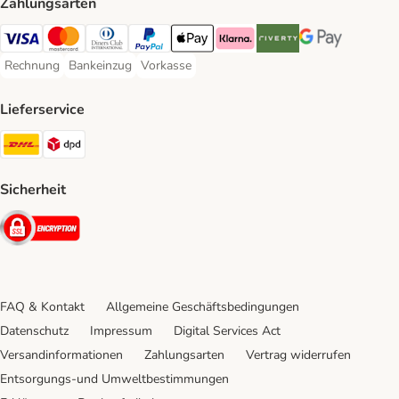
Zahlungsarten
Visa Payment Method
Mastercard Payment Method
Diners Club Payment Method
PayPal Payment Method
Apple Pay Payment Method
Klarna Payment Method
Riverty Payment Method
Google Pay Paym
Rechnung
Bankeinzug
Vorkasse
Rechnung Payment Method
Bankeinzug Payment Method
Vorkasse Payment Method
Lieferservice
DHL Shipping Method
DPD Shipping Method
Sicherheit
Security
FAQ & Kontakt
Allgemeine Geschäftsbedingungen
Datenschutz
Impressum
Digital Services Act
Versandinformationen
Zahlungsarten
Vertrag widerrufen
Entsorgungs-und Umweltbestimmungen