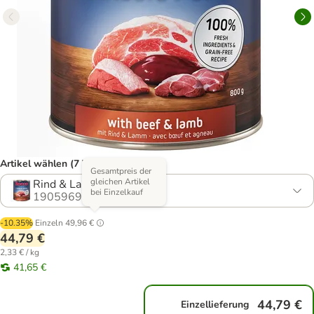
Artikel wählen (7 Varianten)
Gesamtpreis der
gleichen Artikel
Rind & Lamm
bei Einzelkauf
1905969.0
-10.35%
Einzeln
49,96 €
44,79 €
2,33 € / kg
41,65 €
44,79 €
Einzellieferung