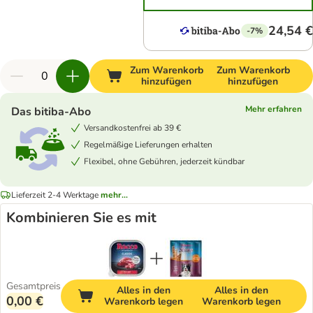
24,54 €
-7%
Zum Warenkorb
Zum Warenkorb
hinzufügen
hinzufügen
Mehr erfahren
Das bitiba-Abo
Versandkostenfrei ab 39 €
Regelmäßige Lieferungen erhalten
Flexibel, ohne Gebühren, jederzeit kündbar
Lieferzeit 2-4 Werktage
mehr...
Kombinieren Sie es mit
Gesamtpreis
Alles in den
Alles in den
0,00 €
Warenkorb legen
Warenkorb legen