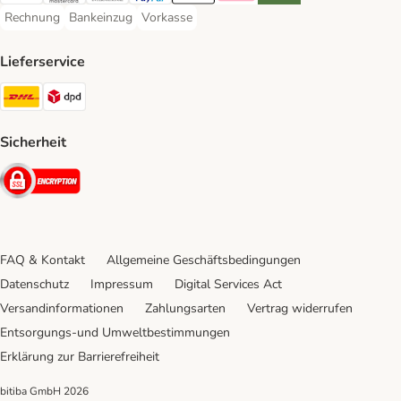
Rechnung
Bankeinzug
Vorkasse
Rechnung Payment Method
Bankeinzug Payment Method
Vorkasse Payment Method
Lieferservice
DHL Shipping Method
DPD Shipping Method
Sicherheit
Security
FAQ & Kontakt
Allgemeine Geschäftsbedingungen
Datenschutz
Impressum
Digital Services Act
Versandinformationen
Zahlungsarten
Vertrag widerrufen
Entsorgungs-und Umweltbestimmungen
Erklärung zur Barrierefreiheit
bitiba GmbH
2026