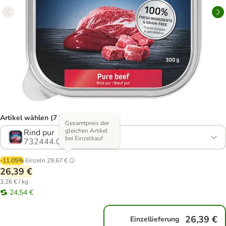
Artikel wählen (7 Varianten)
Gesamtpreis der
gleichen Artikel
Rind pur
bei Einzelkauf
732444.0
-11.05%
Einzeln
29,67 €
26,39 €
3,26 € / kg
24,54 €
26,39 €
Einzellieferung