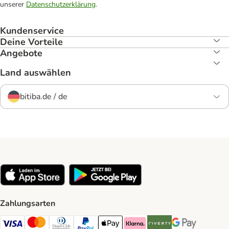
unserer
Datenschutzerklärung
.
Kundenservice
Deine Vorteile
Angebote
Land auswählen
bitiba.de / de
Zahlungsarten
Visa Payment Method
Mastercard Payment Method
Diners Club Payment Method
PayPal Payment Method
Apple Pay Payment Method
Klarna Payment Method
Riverty Payment Method
Google Pay Paym