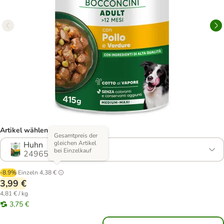
Artikel wählen (4 Varianten)
Gesamtpreis der
gleichen Artikel
Huhn
bei Einzelkauf
2496517.3
-8.9%
Einzeln
4,38 €
3,99 €
4,81 € / kg
3,75 €