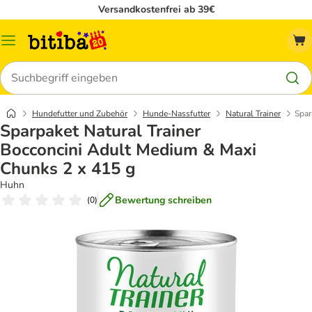
Versandkostenfrei ab 39€
Menü
Suchen
Hundefutter und Zubehör
Hunde-Nassfutter
Natural Trainer
Spar
Sparpaket Natural Trainer
Bocconcini Adult Medium & Maxi
Chunks 2 x 415 g
Huhn
Bewertung schreiben
(
0
)