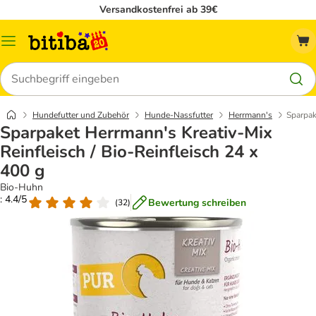
Versandkostenfrei ab 39€
Menü
Suchen
Hundefutter und Zubehör
Hunde-Nassfutter
Herrmann's
Sparpak
Sparpaket Herrmann's Kreativ-Mix
Reinfleisch / Bio-Reinfleisch 24 x
400 g
Bio-Huhn
: 4.4/5
Bewertung schreiben
(
32
)