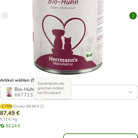
Artikel wählen (5 Varianten)
Gesamtpreis der
gleichen Artikel
Bio-Huhn
bei Einzelkauf
667713.9
-2.75%
Einzeln
89,96 €
87,49 €
9,11 € / kg
82,24 €