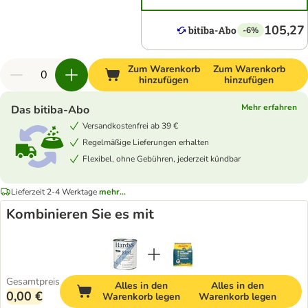
105,27
-6%
Zum Warenkorb
Zum Warenkorb
hinzufügen
hinzufügen
Mehr erfahren
Das bitiba-Abo
Versandkostenfrei ab 39 €
Regelmäßige Lieferungen erhalten
Flexibel, ohne Gebühren, jederzeit kündbar
Lieferzeit 2-4 Werktage
mehr...
Kombinieren Sie es mit
Gesamtpreis
Alles in den
Alles in den
0,00 €
Warenkorb legen
Warenkorb legen