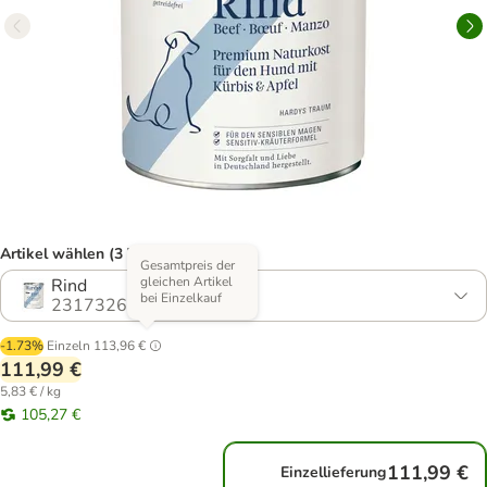
Artikel wählen (3 Varianten)
Gesamtpreis der
gleichen Artikel
Rind
bei Einzelkauf
2317326.0
-1.73%
Einzeln
113,96 €
111,99 €
5,83 € / kg
105,27 €
111,99 €
Einzellieferung