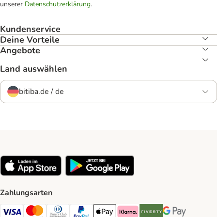
unserer
Datenschutzerklärung
.
Kundenservice
Deine Vorteile
Angebote
Land auswählen
bitiba.de / de
Zahlungsarten
Visa Payment Method
Mastercard Payment Method
Diners Club Payment Method
PayPal Payment Method
Apple Pay Payment Method
Klarna Payment Method
Riverty Payment Method
Google Pay Paym