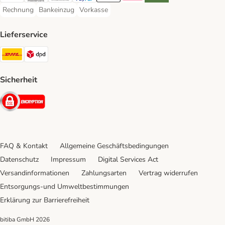
Rechnung
Bankeinzug
Vorkasse
Rechnung Payment Method
Bankeinzug Payment Method
Vorkasse Payment Method
Lieferservice
DHL Shipping Method
DPD Shipping Method
Sicherheit
Security
FAQ & Kontakt
Allgemeine Geschäftsbedingungen
Datenschutz
Impressum
Digital Services Act
Versandinformationen
Zahlungsarten
Vertrag widerrufen
Entsorgungs-und Umweltbestimmungen
Erklärung zur Barrierefreiheit
bitiba GmbH
2026