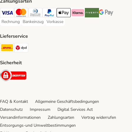
Zahlungsarten
Visa Payment Method
Mastercard Payment Method
Diners Club Payment Method
PayPal Payment Method
Apple Pay Payment Method
Klarna Payment Method
Riverty Payment Method
Google Pay Paym
Rechnung
Bankeinzug
Vorkasse
Rechnung Payment Method
Bankeinzug Payment Method
Vorkasse Payment Method
Lieferservice
DHL Shipping Method
DPD Shipping Method
Sicherheit
Security
FAQ & Kontakt
Allgemeine Geschäftsbedingungen
Datenschutz
Impressum
Digital Services Act
Versandinformationen
Zahlungsarten
Vertrag widerrufen
Entsorgungs-und Umweltbestimmungen