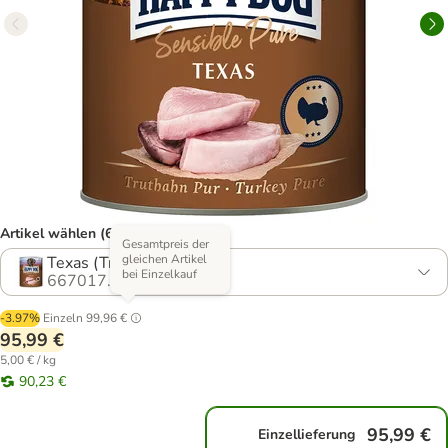
Artikel wählen (6 Varianten)
Gesamtpreis der
gleichen Artikel
Texas (Truthahn Pur)
bei Einzelkauf
667017.2
-3.97%
Einzeln
99,96 €
95,99 €
5,00 € / kg
90,23 €
95,99 €
Einzellieferung