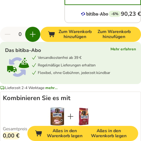
90,23 €
-6%
Zum Warenkorb
Zum Warenkorb
hinzufügen
hinzufügen
Mehr erfahren
Das bitiba-Abo
Versandkostenfrei ab 39 €
Regelmäßige Lieferungen erhalten
Flexibel, ohne Gebühren, jederzeit kündbar
Lieferzeit 2-4 Werktage
mehr...
Kombinieren Sie es mit
Gesamtpreis
Alles in den
Alles in den
0,00 €
Warenkorb legen
Warenkorb legen