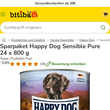
Versandkostenfrei ab 39€
Menü
Suchen
Hundefutter und Zubehör
Hunde-Nassfutter
Happy Dog
Sparpak
Sparpaket Happy Dog Sensible Pure
24 x 800 g
Texas (Truthahn Pur)
: 5.0/5
Bewertung schreiben
(
10
)