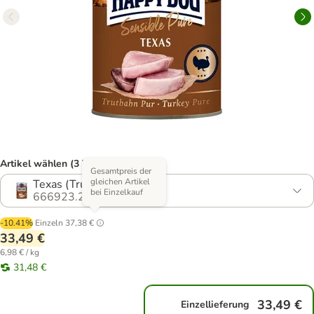
Artikel wählen (3 Varianten)
Gesamtpreis der
gleichen Artikel
Texas (Truthahn Pur)
bei Einzelkauf
666923.2
-10.41%
Einzeln
37,38 €
33,49 €
6,98 € / kg
31,48 €
33,49 €
Einzellieferung