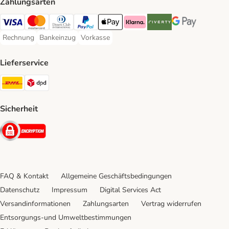
Zahlungsarten
Visa Payment Method
Mastercard Payment Method
Diners Club Payment Method
PayPal Payment Method
Apple Pay Payment Method
Klarna Payment Method
Riverty Payment Method
Google Pay Paym
Rechnung
Bankeinzug
Vorkasse
Rechnung Payment Method
Bankeinzug Payment Method
Vorkasse Payment Method
Lieferservice
DHL Shipping Method
DPD Shipping Method
Sicherheit
Security
FAQ & Kontakt
Allgemeine Geschäftsbedingungen
Datenschutz
Impressum
Digital Services Act
Versandinformationen
Zahlungsarten
Vertrag widerrufen
Entsorgungs-und Umweltbestimmungen