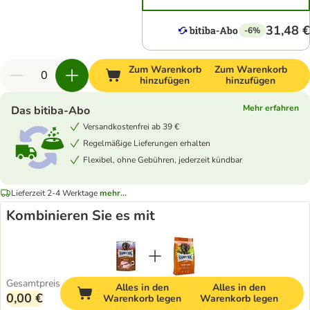
31,48 €
-6%
Zum Warenkorb
Zum Warenkorb
hinzufügen
hinzufügen
Mehr erfahren
Das bitiba-Abo
Versandkostenfrei ab 39 €
Regelmäßige Lieferungen erhalten
Flexibel, ohne Gebühren, jederzeit kündbar
Lieferzeit 2-4 Werktage
mehr...
Kombinieren Sie es mit
Gesamtpreis
Alles in den
Alles in den
0,00 €
Warenkorb legen
Warenkorb legen