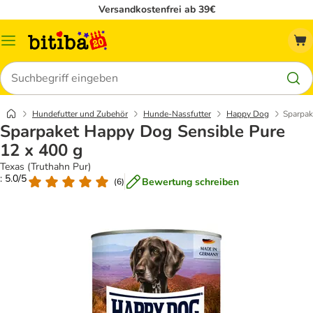
Versandkostenfrei ab 39€
Menü
Suchen
Hundefutter und Zubehör
Hunde-Nassfutter
Happy Dog
Sparpak
Sparpaket Happy Dog Sensible Pure
12 x 400 g
Texas (Truthahn Pur)
: 5.0/5
Bewertung schreiben
(
6
)