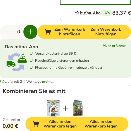
83,37 €
-6%
Zum Warenkorb
Zum Warenkorb
hinzufügen
hinzufügen
Mehr erfahren
Das bitiba-Abo
Versandkostenfrei ab 39 €
Regelmäßige Lieferungen erhalten
Flexibel, ohne Gebühren, jederzeit kündbar
Lieferzeit 2-4 Werktage
mehr...
Kombinieren Sie es mit
Gesamtpreis
Alles in den
Alles in den
0,00 €
Warenkorb legen
Warenkorb legen