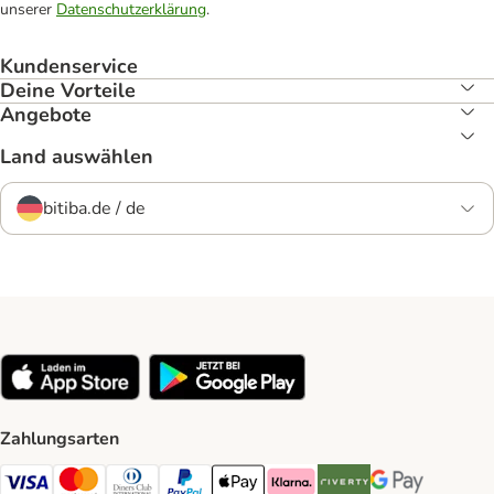
unserer
Datenschutzerklärung
.
Kundenservice
Deine Vorteile
Angebote
Land auswählen
bitiba.de / de
Zahlungsarten
Visa Payment Method
Mastercard Payment Method
Diners Club Payment Method
PayPal Payment Method
Apple Pay Payment Method
Klarna Payment Method
Riverty Payment Method
Google Pay Paym