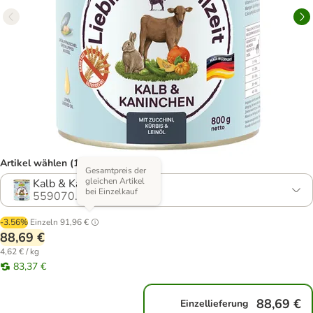
Artikel wählen (14 Varianten)
Gesamtpreis der
gleichen Artikel
Kalb & Kaninchen
bei Einzelkauf
559070.1
-3.56%
Einzeln
91,96 €
88,69 €
4,62 € / kg
83,37 €
88,69 €
Einzellieferung