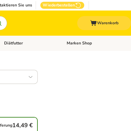
taktieren Sie uns
Wiederbestellen
Warenkorb
Diätfutter
Marken Shop
Zubehör
Kategorie-Menü öffnen: Andere Haustiere
Kategorie-Menü öffnen: Diätfutter
14,49 €
eferung