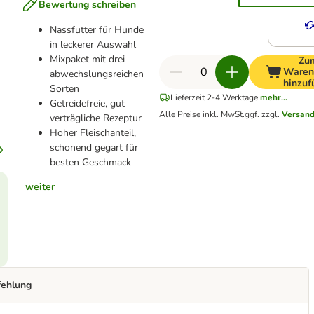
Bewertung schreiben
Nassfutter für Hunde
in leckerer Auswahl
Mixpaket mit drei
Zu
Waren
abwechslungsreichen
hinzuf
Sorten
Lieferzeit 2-4 Werktage
mehr...
Getreidefreie, gut
Alle Preise inkl. MwSt.
ggf. zzgl.
Versand
verträgliche Rezeptur
Hoher Fleischanteil,
schonend gegart für
besten Geschmack
weiter
fehlung