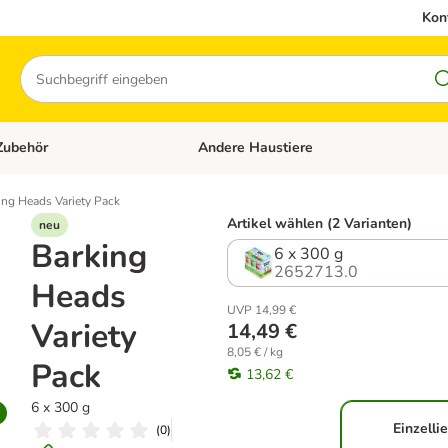
Kon
Suchen
Zubehör
Andere Haustiere
en: Hundefutter und Zubehör
Kategorie-Menü öffnen: Katzenfutter und 
ing Heads Variety Pack
Artikel wählen (2 Varianten)
neu
Barking
6 x 300 g
2652713.0
Heads
UVP 14,99 €
Variety
14,49 €
8,05 € / kg
Pack
13,62 €
6 x 300 g
Einzelli
(
0
)