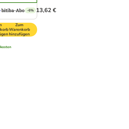
13,62 €
-6%
m
Zum
korb
Warenkorb
ügen
hinzufügen
kosten