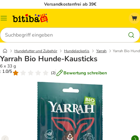
Versandkostenfrei ab 39€
Menü
Suchen
Hundefutter und Zubehör
Hundeleckerlis
Yarrah
Yarrah Bio Hund
Yarrah Bio Hunde-Kausticks
6 x 33 g
: 1.0/5
Bewertung schreiben
(
2
)