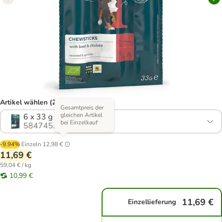
Artikel wählen (2 Varianten)
Gesamtpreis der
gleichen Artikel
6 x 33 g
bei Einzelkauf
584745.1
-9.94%
Einzeln
12,98 €
11,69 €
59,04 € / kg
10,99 €
11,69 €
Einzellieferung