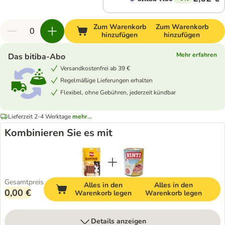
Zum Warenkorb
Zum Warenkorb
hinzufügen
hinzufügen
Mehr erfahren
Das bitiba-Abo
Versandkostenfrei ab 39 €
Regelmäßige Lieferungen erhalten
Flexibel, ohne Gebühren, jederzeit kündbar
Lieferzeit 2-4 Werktage
mehr...
Kombinieren Sie es mit
Gesamtpreis
Alles in den
Alles in den
0,00 €
Warenkorb legen
Warenkorb legen
Details anzeigen