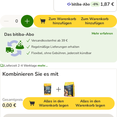
1,87 €
-6%
Zum Warenkorb
Zum Warenkorb
hinzufügen
hinzufügen
Mehr erfahren
Das bitiba-Abo
Versandkostenfrei ab 39 €
Regelmäßige Lieferungen erhalten
Flexibel, ohne Gebühren, jederzeit kündbar
Lieferzeit 2-4 Werktage
mehr...
Kombinieren Sie es mit
Gesamtpreis
Alles in den
Alles in den
0,00 €
Warenkorb legen
Warenkorb legen